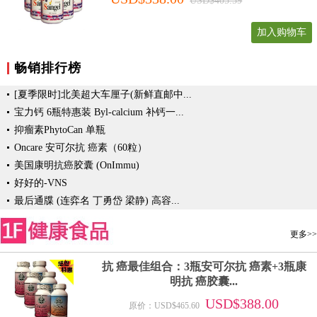
USD$405.59
加入购物车
畅销排行榜
[夏季限时]北美超大车厘子(新鲜直邮中...
宝力钙 6瓶特惠装 Byl-calcium 补钙一...
抑瘤素PhytoCan 单瓶
Oncare 安可尔抗 癌素（60粒）
美国康明抗癌胶囊 (OnImmu)
好好的-VNS
最后通牒 (连弈名 丁勇岱 梁静) 高容...
更多>>
抗 癌最佳组合：3瓶安可尔抗 癌素+3瓶康
明抗 癌胶囊...
USD$388.00
原价：USD$465.60