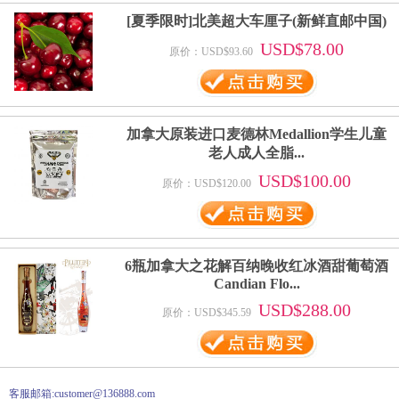
[夏季限时]北美超大车厘子(新鲜直邮中国)
USD$78.00
原价：USD$93.60
加拿大原装进口麦德林Medallion学生儿童
老人成人全脂...
USD$100.00
原价：USD$120.00
6瓶加拿大之花解百纳晚收红冰酒甜葡萄酒
Candian Flo...
USD$288.00
原价：USD$345.59
客服邮箱:customer@136888.com