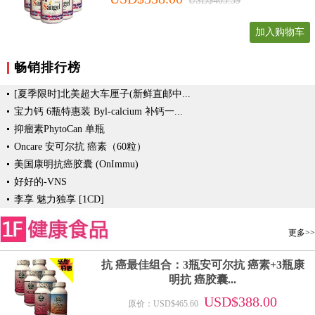
USD$405.59
加入购物车
畅销排行榜
[夏季限时]北美超大车厘子(新鲜直邮中...
宝力钙 6瓶特惠装 Byl-calcium 补钙一...
抑瘤素PhytoCan 单瓶
Oncare 安可尔抗 癌素（60粒）
美国康明抗癌胶囊 (OnImmu)
好好的-VNS
李享 魅力独享 [1CD]
更多>>
抗 癌最佳组合：3瓶安可尔抗 癌素+3瓶康
明抗 癌胶囊...
USD$388.00
原价：USD$465.60