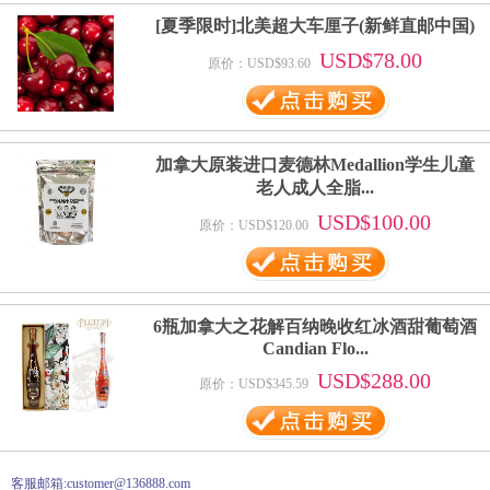
[夏季限时]北美超大车厘子(新鲜直邮中国)
USD$78.00
原价：USD$93.60
加拿大原装进口麦德林Medallion学生儿童
老人成人全脂...
USD$100.00
原价：USD$120.00
6瓶加拿大之花解百纳晚收红冰酒甜葡萄酒
Candian Flo...
USD$288.00
原价：USD$345.59
客服邮箱:customer@136888.com