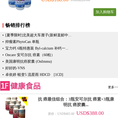
USD$226.00
加入购物车
畅销排行榜
[夏季限时]北美超大车厘子(新鲜直邮中...
抑瘤素PhytoCan 单瓶
宝力钙 6瓶特惠装 Byl-calcium 补钙一...
Oncare 安可尔抗 癌素（60粒）
美国康明抗癌胶囊 (OnImmu)
好好的-VNS
卓依婷 蜕变5 流星雨 HDCD [1CD]
更多>>
抗 癌最佳组合：3瓶安可尔抗 癌素+3瓶康
明抗 癌胶囊...
USD$388.00
原价：USD$465.60