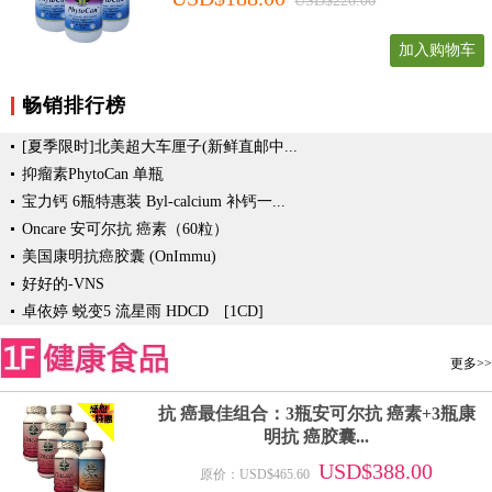
USD$226.00
加入购物车
畅销排行榜
[夏季限时]北美超大车厘子(新鲜直邮中...
抑瘤素PhytoCan 单瓶
宝力钙 6瓶特惠装 Byl-calcium 补钙一...
Oncare 安可尔抗 癌素（60粒）
美国康明抗癌胶囊 (OnImmu)
好好的-VNS
卓依婷 蜕变5 流星雨 HDCD [1CD]
更多>>
抗 癌最佳组合：3瓶安可尔抗 癌素+3瓶康
明抗 癌胶囊...
USD$388.00
原价：USD$465.60