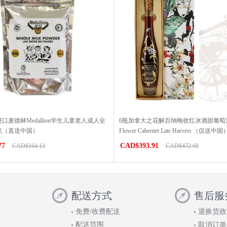
口麦德林Medallion学生儿童老人成人全
6瓶加拿大之花解百纳晚收红冰酒甜葡萄酒Ca
0克（直送中国）
Flower Cabernet Late Harvest （仅送中国
77
CAD$393.91
CAD$164.13
CAD$472.68
配送方式
售后服
免费/收费配送
退换货政
配送范围
取消订单