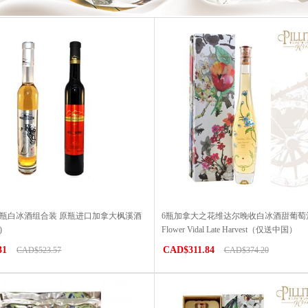
6瓶白冰酒组合装 原瓶进口加拿大枫溪酒
6瓶加拿大之花维达尔晚收白冰酒甜葡萄酒Ca
)
Flower Vidal Late Harvest（仅送中国）
31
CAD$311.84
CAD$523.57
CAD$374.20