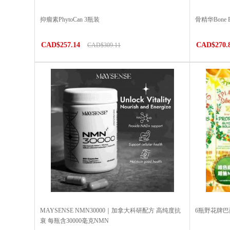
抑瘤素PhytoCan 3瓶装
骨精华Bone
CAD$257.14
CAD$270.
CAD$309.11
MAYSENSE NMN30000｜加拿大科研配方 高纯度抗
6瓶野花牌
衰 每瓶含30000毫克NMN