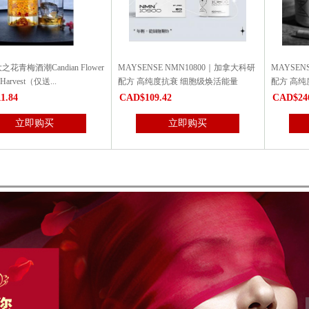
NSE NMN10800｜加拿大科研
MAYSENSE NMN30000｜加拿大科研
宝力钙 6瓶特
纯度抗衰 细胞级焕活能量
配方 高纯度抗衰 每瓶含30000毫克...
整年！
9.42
CAD$246.19
CAD$33
立即购买
立即购买