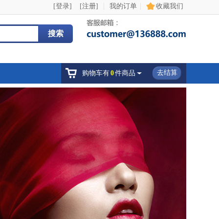
|
|
[登录]
[注册]
我的订单
收藏我们
搜索
去结算
购物车有
0
件商品