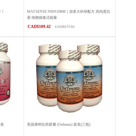
年！
MAYSENSE NMN10800｜加拿大科研配方 高纯度抗
衰 细胞级焕活能量
CAD$109.42
CAD$177.81
套装
美国康明抗癌胶囊 (OnImmu) 套装(三瓶)