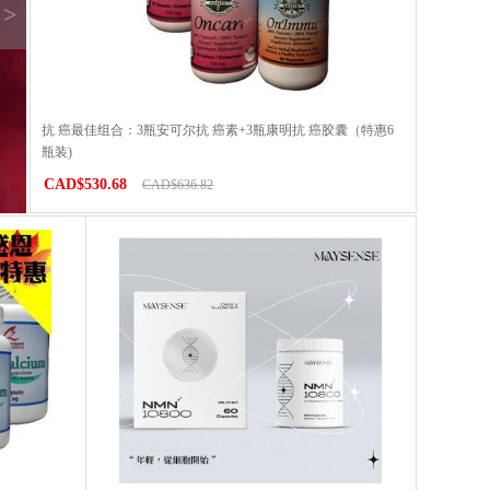
>
抗 癌最佳组合：3瓶安可尔抗 癌素+3瓶康明抗 癌胶囊（特惠6
瓶装)
CAD$530.68
CAD$636.82