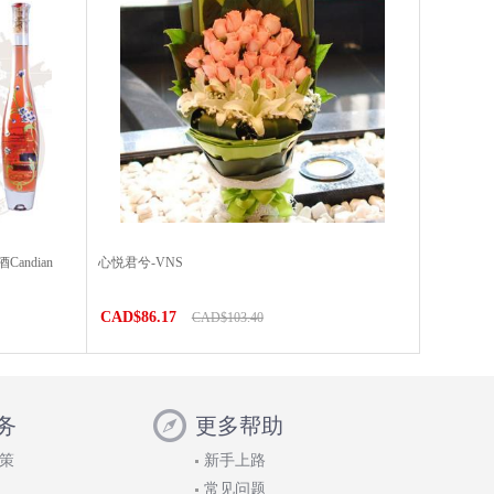
ndian
心悦君兮-VNS
）
CAD$86.17
CAD$103.40
务
更多帮助
策
新手上路
常见问题