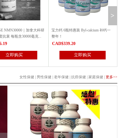
>
惠装 Byl-calcium 补钙一
抗 癌最佳组合：3瓶安可尔抗 癌素+3
红人归胶囊6
瓶康明抗 癌胶囊（特惠6瓶装)
9.20
CAD$530.68
CAD$462
立即购买
立即购买
女性保健
|
男性保健
|
老年保健
|
抗癌保健
|
家庭保健
|
更多>>