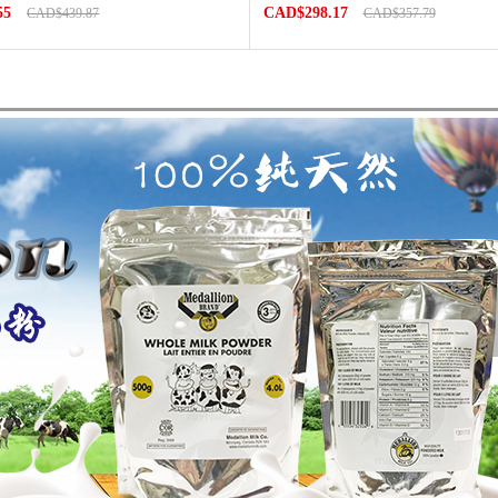
55
CAD$298.17
CAD$439.87
CAD$357.79