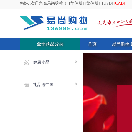
您好, 欢迎光临易尚购物！
[简体版]
[繁体版]
[USD]
[CAD]
全部商品分类
首页
易尚购物
健康食品
礼品送中国