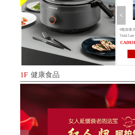
<
时]北美超大车厘子(新鲜直邮
6瓶加拿大之花青梅酒潮Candian Flower
MAYSE
Vidal Late Harvest（仅送...
配方 高
06.68
CAD$311.84
CAD$10
立即购买
立即购买
1F
健康食品