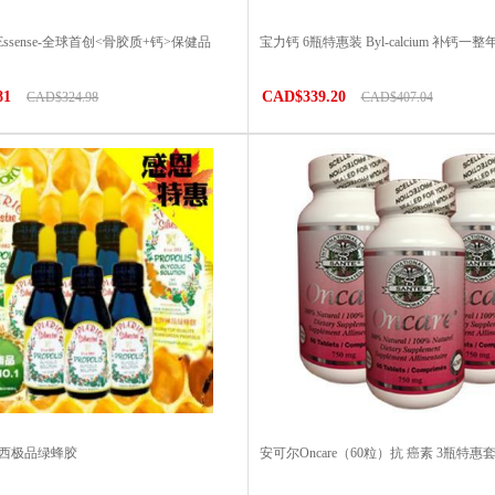
 Essense-全球首创<骨胶质+钙>保健品
宝力钙 6瓶特惠装 Byl-calcium 补钙一整
81
CAD$339.20
CAD$324.98
CAD$407.04
巴西极品绿蜂胶
安可尔Oncare（60粒）抗 癌素 3瓶特惠