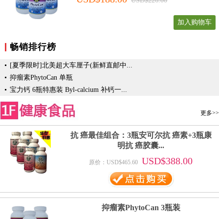
USD$226.00
加入购物车
畅销排行榜
[夏季限时]北美超大车厘子(新鲜直邮中...
抑瘤素PhytoCan 单瓶
宝力钙 6瓶特惠装 Byl-calcium 补钙一...
更多>>
抗 癌最佳组合：3瓶安可尔抗 癌素+3瓶康
明抗 癌胶囊...
USD$388.00
原价：USD$465.60
抑瘤素PhytoCan 3瓶装