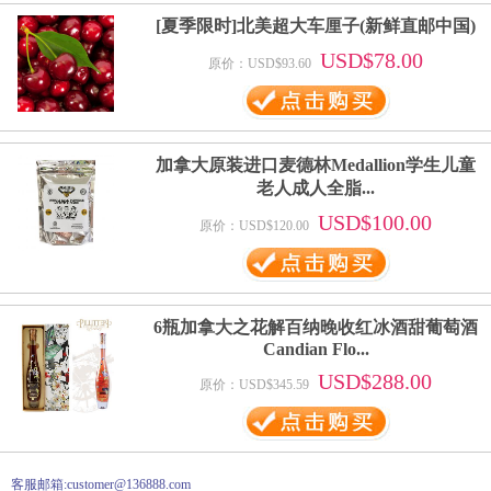
[夏季限时]北美超大车厘子(新鲜直邮中国)
USD$78.00
原价：USD$93.60
加拿大原装进口麦德林Medallion学生儿童
老人成人全脂...
USD$100.00
原价：USD$120.00
6瓶加拿大之花解百纳晚收红冰酒甜葡萄酒
Candian Flo...
USD$288.00
原价：USD$345.59
客服邮箱:customer@136888.com