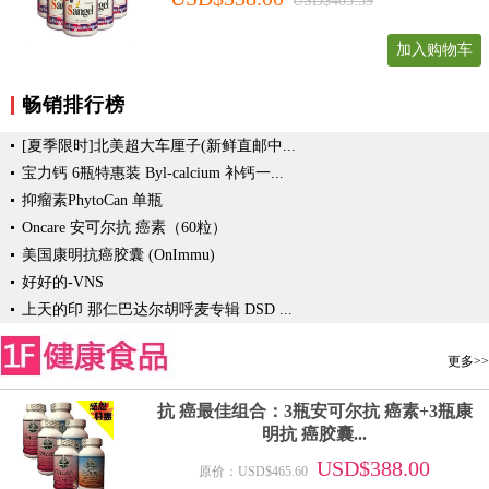
USD$405.59
加入购物车
畅销排行榜
[夏季限时]北美超大车厘子(新鲜直邮中...
宝力钙 6瓶特惠装 Byl-calcium 补钙一...
抑瘤素PhytoCan 单瓶
Oncare 安可尔抗 癌素（60粒）
美国康明抗癌胶囊 (OnImmu)
好好的-VNS
上天的印 那仁巴达尔胡呼麦专辑 DSD ...
更多>>
抗 癌最佳组合：3瓶安可尔抗 癌素+3瓶康
明抗 癌胶囊...
USD$388.00
原价：USD$465.60