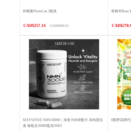
抑瘤素PhytoCan 3瓶装
骨精华Bone
CAD$257.14
CAD$270.
CAD$309.11
MAYSENSE NMN30000｜加拿大科研配方 高纯度抗
6瓶野花牌
衰 每瓶含30000毫克NMN