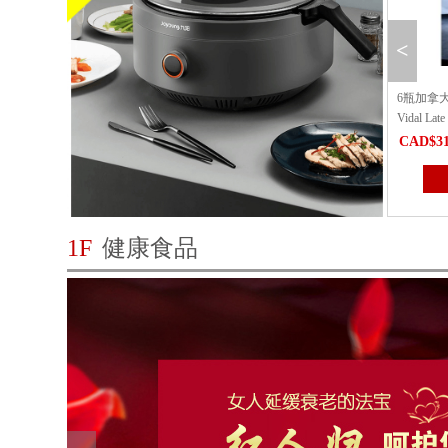
<
时]北美超大车厘子(新鲜直邮
6瓶加拿大之花青梅酒潮Candian Flower
MAYSE
Vidal Late Harvest（仅送...
配方 高
06.68
CAD$311.84
CAD$10
立即购买
立即购买
1F
健康食品