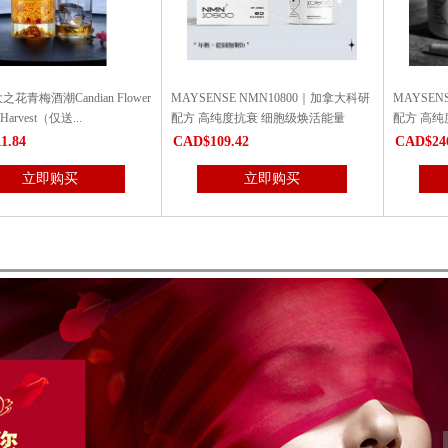
NSE NMN10800｜加拿大科研
MAYSENSE NMN30000｜加拿大科研
宝力钙 6瓶特
纯度抗衰 细胞级焕活能量
配方 高纯度抗衰 每瓶含30000毫克...
整年！
9.42
CAD$246.19
CAD$33
立即购买
立即购买