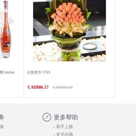
ndian
心悦君兮-VNS
）
CAD$86.17
CAD$103.40
务
更多帮助
策
新手上路
常见问题