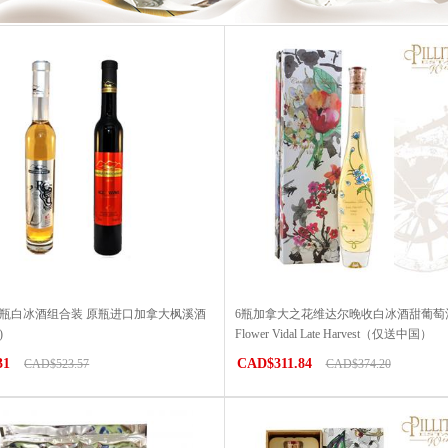
6瓶白冰酒组合装 原瓶进口加拿大枫溪酒
6瓶加拿大之花维达尔晚收白冰酒甜葡萄酒Ca
)
Flower Vidal Late Harvest（仅送中国）
31
CAD$311.84
CAD$523.57
CAD$374.20