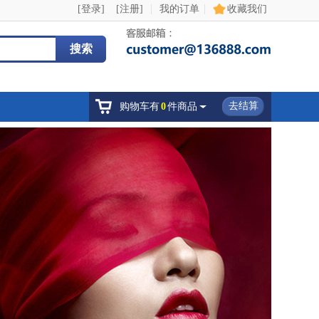
|
|
[登录]
[注册]
我的订单
收藏我们
搜索
去结算
购物车有
0
件商品