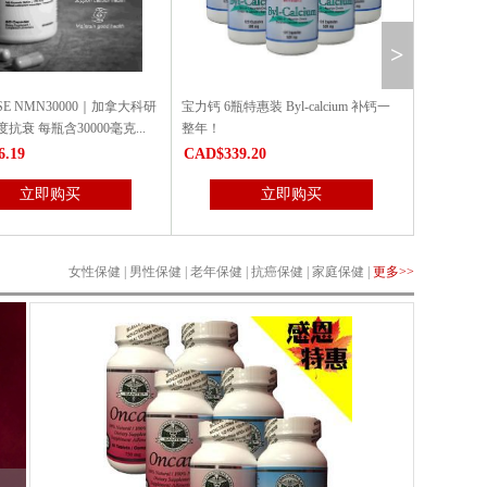
>
惠装 Byl-calcium 补钙一
抗 癌最佳组合：3瓶安可尔抗 癌素+3
红人归胶囊6
瓶康明抗 癌胶囊（特惠6瓶装)
9.20
CAD$530.68
CAD$462
立即购买
立即购买
女性保健
|
男性保健
|
老年保健
|
抗癌保健
|
家庭保健
|
更多>>