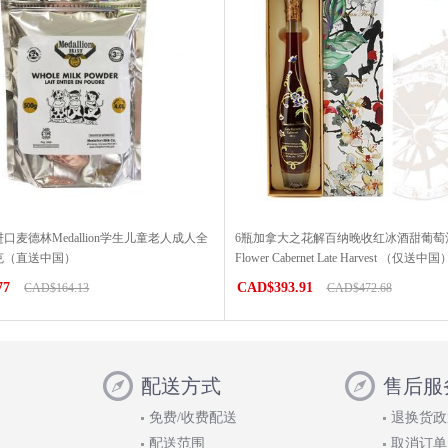
口麦德林Medallion学生儿童老人成人全
6瓶加拿大之花解百纳晚收红冰酒甜葡萄酒Ca
0克（直送中国）
Flower Cabernet Late Harvest （仅送中国
77
CAD$393.91
CAD$164.13
CAD$472.68
配送方式
售后服
免费/收费配送
退换货政
配送范围
取消订单