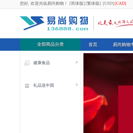
您好, 欢迎光临易尚购物！
[简体版]
[繁体版]
[USD]
[CAD]
全部商品分类
首页
易尚购物
健康食品
礼品送中国