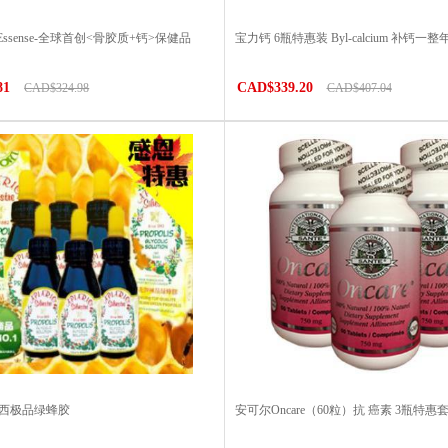
 Essense-全球首创<骨胶质+钙>保健品
宝力钙 6瓶特惠装 Byl-calcium 补钙一整
81
CAD$339.20
CAD$324.98
CAD$407.04
巴西极品绿蜂胶
安可尔Oncare（60粒）抗 癌素 3瓶特惠