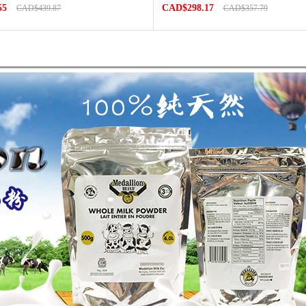
55
CAD$298.17
CAD$439.87
CAD$357.79