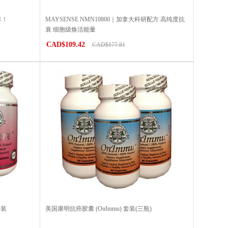
年！
MAYSENSE NMN10800｜加拿大科研配方 高纯度抗
衰 细胞级焕活能量
CAD$109.42
CAD$177.81
套装
美国康明抗癌胶囊 (OnImmu) 套装(三瓶)