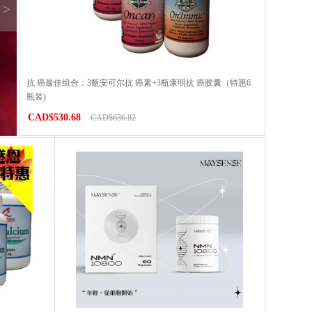
>
抗 癌最佳组合：3瓶安可尔抗 癌素+3瓶康明抗 癌胶囊（特惠6
瓶装)
CAD$530.68
CAD$636.82