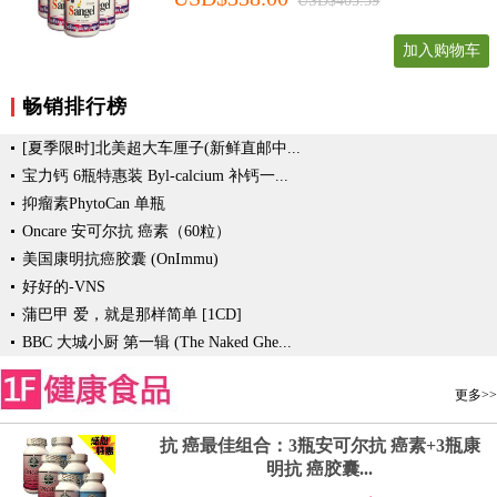
USD$405.59
加入购物车
畅销排行榜
[夏季限时]北美超大车厘子(新鲜直邮中...
宝力钙 6瓶特惠装 Byl-calcium 补钙一...
抑瘤素PhytoCan 单瓶
Oncare 安可尔抗 癌素（60粒）
美国康明抗癌胶囊 (OnImmu)
好好的-VNS
蒲巴甲 爱，就是那样简单 [1CD]
BBC 大城小厨 第一辑 (The Naked Ghe...
更多>>
抗 癌最佳组合：3瓶安可尔抗 癌素+3瓶康
明抗 癌胶囊...