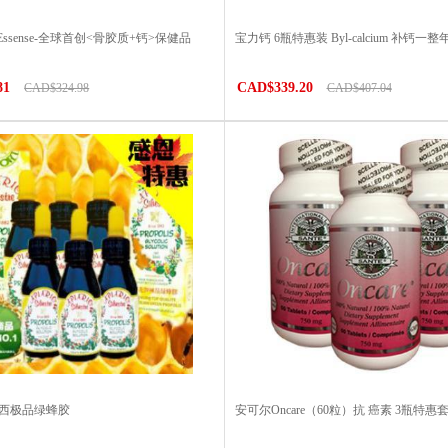
 Essense-全球首创<骨胶质+钙>保健品
宝力钙 6瓶特惠装 Byl-calcium 补钙一整
81
CAD$339.20
CAD$324.98
CAD$407.04
巴西极品绿蜂胶
安可尔Oncare（60粒）抗 癌素 3瓶特惠