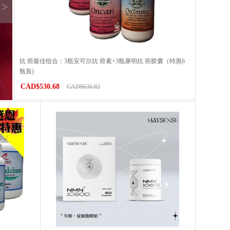
>
抗 癌最佳组合：3瓶安可尔抗 癌素+3瓶康明抗 癌胶囊（特惠6
瓶装)
CAD$530.68
CAD$636.82