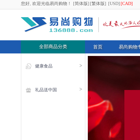
您好, 欢迎光临易尚购物！
[简体版]
[繁体版]
[USD]
[CAD]
全部商品分类
首页
易尚购物
健康食品
礼品送中国