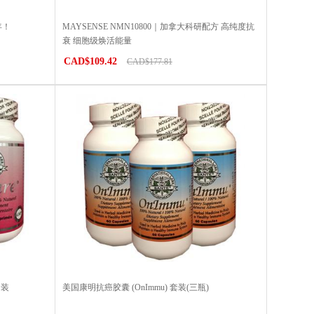
年！
MAYSENSE NMN10800｜加拿大科研配方 高纯度抗
衰 细胞级焕活能量
CAD$109.42
CAD$177.81
套装
美国康明抗癌胶囊 (OnImmu) 套装(三瓶)