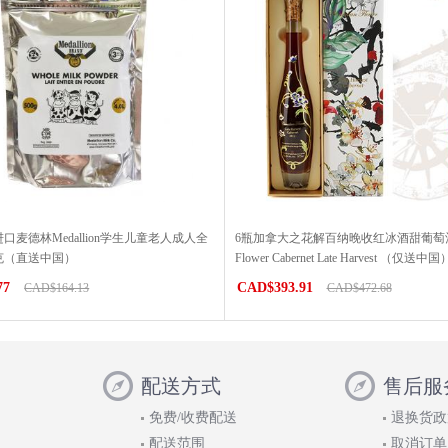
口麦德林Medallion学生儿童老人成人全
6瓶加拿大之花解百纳晚收红冰酒甜葡萄酒Ca
0克（直送中国）
Flower Cabernet Late Harvest （仅送中国
77
CAD$393.91
CAD$164.13
CAD$472.68
配送方式
售后服
免费/收费配送
退换货政
配送范围
取消订单