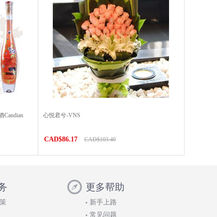
ndian
心悦君兮-VNS
）
CAD$86.17
CAD$103.40
务
更多帮助
策
新手上路
常见问题