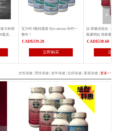
>
惠装 Byl-calcium 补钙一
抗 癌最佳组合：3瓶安可尔抗 癌素+3
红人归胶囊6
瓶康明抗 癌胶囊（特惠6瓶装)
9.20
CAD$530.68
CAD$462
立即购买
立即购买
女性保健
|
男性保健
|
老年保健
|
抗癌保健
|
家庭保健
|
更多>>