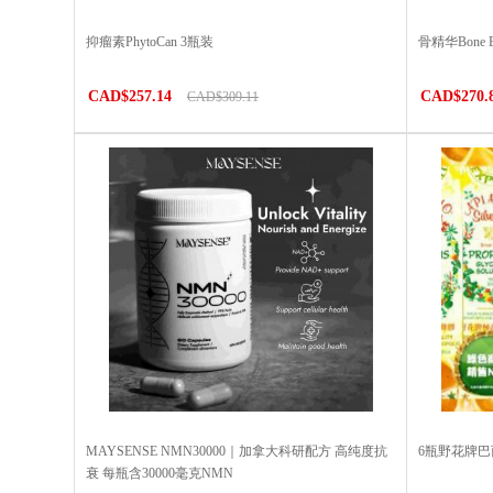
抑瘤素PhytoCan 3瓶装
骨精华Bone
CAD$257.14
CAD$270.
CAD$309.11
MAYSENSE NMN30000｜加拿大科研配方 高纯度抗
6瓶野花牌
衰 每瓶含30000毫克NMN