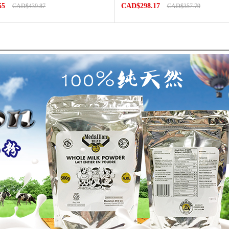
55
CAD$298.17
CAD$439.87
CAD$357.79