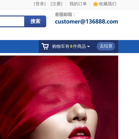
|
|
[登录]
[注册]
我的订单
收藏我们
搜索
去结算
购物车有
0
件商品