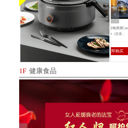
<
时]北美超大车厘子(新鲜直邮
6瓶加拿大之花青梅酒潮Candian Flower
MAYSE
Vidal Late Harvest（仅送...
配方 高
06.68
CAD$311.84
CAD$10
立即购买
立即购买
1F
健康食品