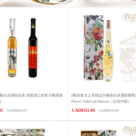
6瓶白冰酒组合装 原瓶进口加拿大枫溪酒
6瓶加拿大之花维达尔晚收白冰酒甜葡萄酒Ca
)
Flower Vidal Late Harvest（仅送中国）
31
CAD$311.84
CAD$523.57
CAD$374.20