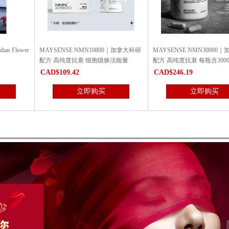
NSE NMN10800｜加拿大科研
MAYSENSE NMN30000｜加拿大科研
宝力钙 6瓶特
纯度抗衰 细胞级焕活能量
配方 高纯度抗衰 每瓶含30000毫克...
整年！
9.42
CAD$246.19
CAD$33
立即购买
立即购买