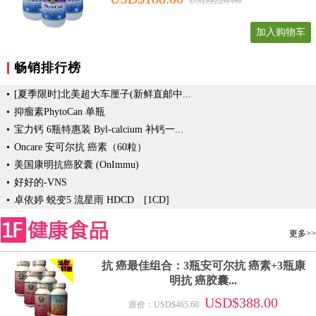
USD$226.00
加入购物车
畅销排行榜
[夏季限时]北美超大车厘子(新鲜直邮中...
抑瘤素PhytoCan 单瓶
宝力钙 6瓶特惠装 Byl-calcium 补钙一...
Oncare 安可尔抗 癌素（60粒）
美国康明抗癌胶囊 (OnImmu)
好好的-VNS
卓依婷 蜕变5 流星雨 HDCD [1CD]
更多>>
抗 癌最佳组合：3瓶安可尔抗 癌素+3瓶康
明抗 癌胶囊...
USD$388.00
原价：USD$465.60