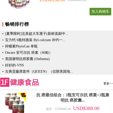
USD$405.59
加入购物车
畅销排行榜
[夏季限时]北美超大车厘子(新鲜直邮中...
宝力钙 6瓶特惠装 Byl-calcium 补钙一...
抑瘤素PhytoCan 单瓶
Oncare 安可尔抗 癌素（60粒）
美国康明抗癌胶囊 (OnImmu)
好好的-VNS
古典贡藤席套件（QUEEN）（仅限美国地...
更多>>
抗 癌最佳组合：3瓶安可尔抗 癌素+3瓶康
明抗 癌胶囊...
USD$388.00
原价：USD$465.60