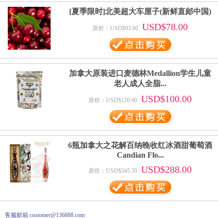
[夏季限时]北美超大车厘子(新鲜直邮中国)
USD$78.00
原价：USD$93.60
加拿大原装进口麦德林Medallion学生儿童
老人成人全脂...
USD$100.00
原价：USD$120.00
6瓶加拿大之花解百纳晚收红冰酒甜葡萄酒
Candian Flo...
USD$288.00
原价：USD$345.59
客服邮箱:customer@136888.com