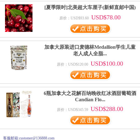
[夏季限时]北美超大车厘子(新鲜直邮中国)
USD$78.00
原价：USD$93.60
加拿大原装进口麦德林Medallion学生儿童
老人成人全脂...
USD$100.00
原价：USD$120.00
6瓶加拿大之花解百纳晚收红冰酒甜葡萄酒
Candian Flo...
USD$288.00
原价：USD$345.59
客服邮箱:customer@136888.com