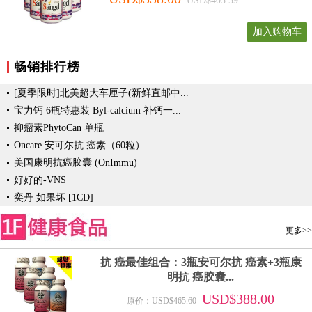
USD$405.59
加入购物车
畅销排行榜
[夏季限时]北美超大车厘子(新鲜直邮中...
宝力钙 6瓶特惠装 Byl-calcium 补钙一...
抑瘤素PhytoCan 单瓶
Oncare 安可尔抗 癌素（60粒）
美国康明抗癌胶囊 (OnImmu)
好好的-VNS
奕丹 如果坏 [1CD]
更多>>
抗 癌最佳组合：3瓶安可尔抗 癌素+3瓶康
明抗 癌胶囊...
USD$388.00
原价：USD$465.60