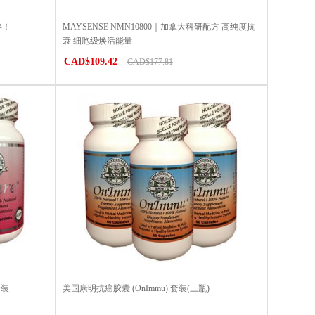
年！
MAYSENSE NMN10800｜加拿大科研配方 高纯度抗
衰 细胞级焕活能量
CAD$109.42
CAD$177.81
套装
美国康明抗癌胶囊 (OnImmu) 套装(三瓶)