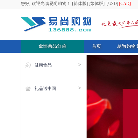
您好, 欢迎光临易尚购物！
[简体版]
[繁体版]
[USD]
[CAD]
全部商品分类
首页
易尚购物
健康食品
礼品送中国