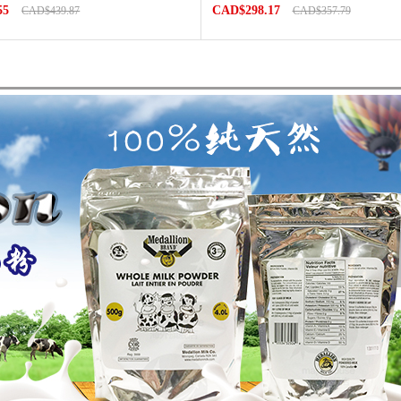
55
CAD$298.17
CAD$439.87
CAD$357.79