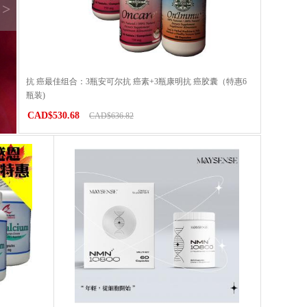
>
抗 癌最佳组合：3瓶安可尔抗 癌素+3瓶康明抗 癌胶囊（特惠6
瓶装)
CAD$530.68
CAD$636.82