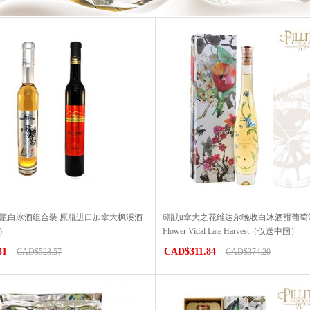
6瓶白冰酒组合装 原瓶进口加拿大枫溪酒
6瓶加拿大之花维达尔晚收白冰酒甜葡萄酒Ca
)
Flower Vidal Late Harvest（仅送中国）
31
CAD$311.84
CAD$523.57
CAD$374.20