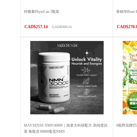
抑瘤素PhytoCan 3瓶装
骨精华Bone
CAD$257.14
CAD$270.
CAD$309.11
MAYSENSE NMN30000｜加拿大科研配方 高纯度抗
6瓶野花牌
衰 每瓶含30000毫克NMN