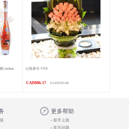
ndian
心悦君兮-VNS
）
CAD$86.17
CAD$103.40
务
更多帮助
策
新手上路
常见问题