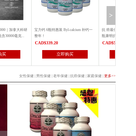
>
惠装 Byl-calcium 补钙一
抗 癌最佳组合：3瓶安可尔抗 癌素+3
红人归胶囊6
瓶康明抗 癌胶囊（特惠6瓶装)
9.20
CAD$530.68
CAD$462
立即购买
立即购买
女性保健
|
男性保健
|
老年保健
|
抗癌保健
|
家庭保健
|
更多>>