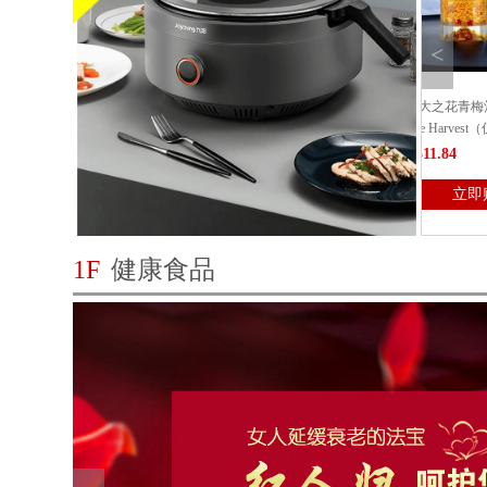
<
时]北美超大车厘子(新鲜直邮
6瓶加拿大之花青梅酒潮Candian Flower
MAYSE
Vidal Late Harvest（仅送...
配方 高
06.68
CAD$311.84
CAD$10
立即购买
立即购买
1F
健康食品