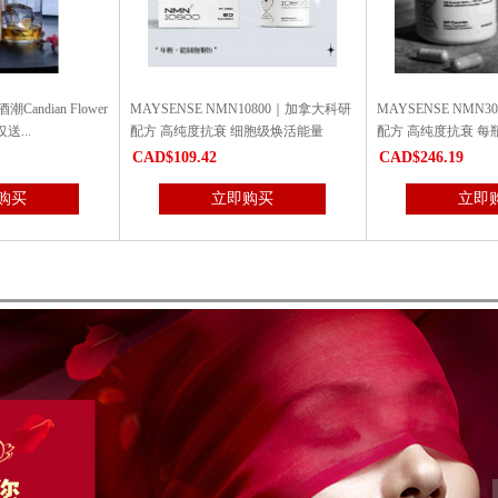
NSE NMN10800｜加拿大科研
MAYSENSE NMN30000｜加拿大科研
宝力钙 6瓶特
纯度抗衰 细胞级焕活能量
配方 高纯度抗衰 每瓶含30000毫克...
整年！
9.42
CAD$246.19
CAD$33
立即购买
立即购买