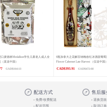
口麦德林Medallion学生儿童老人成人全
6瓶加拿大之花解百纳晚收红冰酒甜葡萄酒Ca
0克（直送中国）
Flower Cabernet Late Harvest （仅送中国
77
CAD$393.91
CAD$164.13
CAD$472.68
配送方式
售后服
免费/收费配送
退换货政
配送范围
取消订单