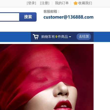
|
|
[登录]
[注册]
我的订单
收藏我们
搜索
去结算
购物车有
0
件商品