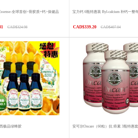
 Essense-全球首创<骨胶质+钙>保健品
宝力钙 6瓶特惠装 Byl-calcium 补钙一整
81
CAD$339.20
CAD$324.98
CAD$407.04
巴西极品绿蜂胶
安可尔Oncare（60粒）抗 癌素 3瓶特惠