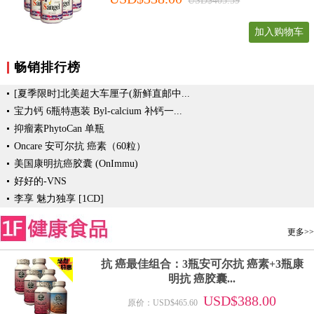
USD$405.59
加入购物车
畅销排行榜
[夏季限时]北美超大车厘子(新鲜直邮中...
宝力钙 6瓶特惠装 Byl-calcium 补钙一...
抑瘤素PhytoCan 单瓶
Oncare 安可尔抗 癌素（60粒）
美国康明抗癌胶囊 (OnImmu)
好好的-VNS
李享 魅力独享 [1CD]
更多>>
抗 癌最佳组合：3瓶安可尔抗 癌素+3瓶康
明抗 癌胶囊...
USD$388.00
原价：USD$465.60