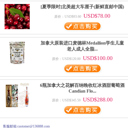
[夏季限时]北美超大车厘子(新鲜直邮中国)
USD$78.00
原价：USD$93.60
加拿大原装进口麦德林Medallion学生儿童
老人成人全脂...
USD$100.00
原价：USD$120.00
6瓶加拿大之花解百纳晚收红冰酒甜葡萄酒
Candian Flo...
USD$288.00
原价：USD$345.59
客服邮箱:customer@136888.com