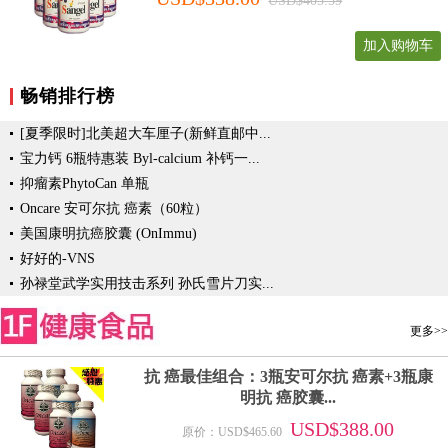
USD$405.59
加入购物车
畅销排行榜
[夏季限时]北美超大车厘子(新鲜直邮中...
宝力钙 6瓶特惠装 Byl-calcium 补钙一...
抑瘤素PhytoCan 单瓶
Oncare 安可尔抗 癌素（60粒）
美国康明抗癌胶囊 (OnImmu)
好好的-VNS
孙禄堂武学实用技击系列 孙氏雪片刀实...
更多>>
抗 癌最佳组合：3瓶安可尔抗 癌素+3瓶康
明抗 癌胶囊...
USD$388.00
原价：USD$465.60