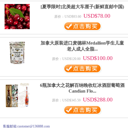
[夏季限时]北美超大车厘子(新鲜直邮中国)
USD$78.00
原价：USD$93.60
加拿大原装进口麦德林Medallion学生儿童
老人成人全脂...
USD$100.00
原价：USD$120.00
6瓶加拿大之花解百纳晚收红冰酒甜葡萄酒
Candian Flo...
USD$288.00
原价：USD$345.59
客服邮箱:customer@136888.com