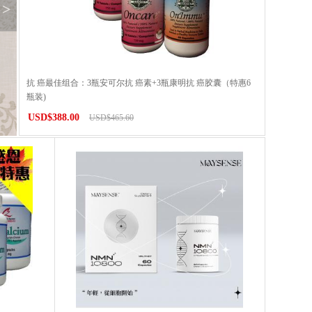
>
抗 癌最佳组合：3瓶安可尔抗 癌素+3瓶康明抗 癌胶囊（特惠6
瓶装)
USD$388.00
USD$465.60