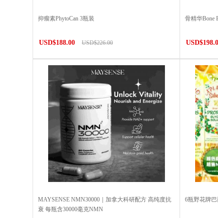
抑瘤素PhytoCan 3瓶装
骨精华Bone
USD$188.00
USD$198.
USD$226.00
MAYSENSE NMN30000｜加拿大科研配方 高纯度抗
6瓶野花牌
衰 每瓶含30000毫克NMN