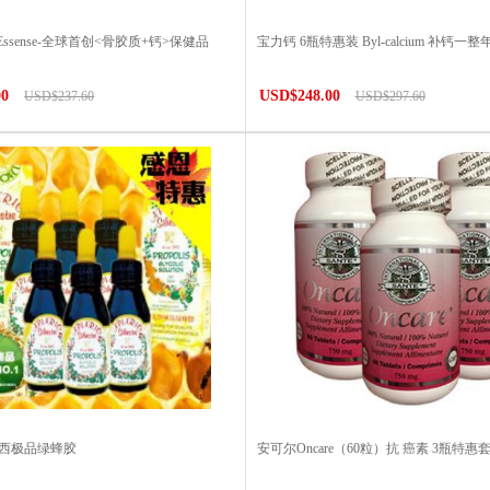
 Essense-全球首创<骨胶质+钙>保健品
宝力钙 6瓶特惠装 Byl-calcium 补钙一整
00
USD$248.00
USD$237.60
USD$297.60
巴西极品绿蜂胶
安可尔Oncare（60粒）抗 癌素 3瓶特惠