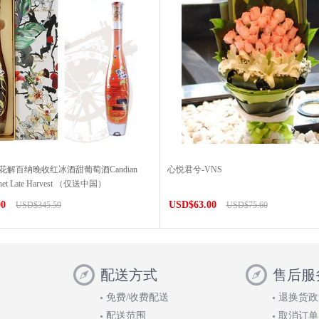
花解百纳晚收红冰酒甜葡萄酒Candian
心悦君兮-VNS
ernet Late Harvest （仅送中国）
00
USD$63.00
USD$345.59
USD$75.60
配送方式
售后服
免费/收费配送
退换货政
配送范围
取消订单