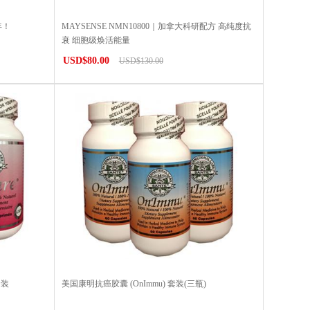
年！
MAYSENSE NMN10800｜加拿大科研配方 高纯度抗
衰 细胞级焕活能量
USD$80.00
USD$130.00
套装
美国康明抗癌胶囊 (OnImmu) 套装(三瓶)