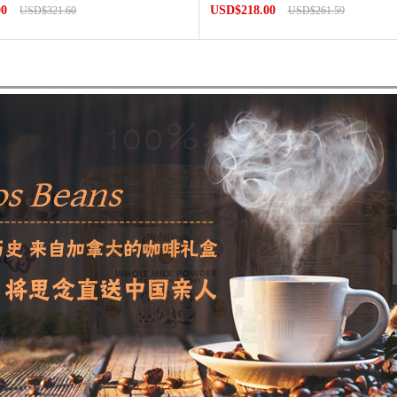
00
USD$218.00
USD$321.60
USD$261.59