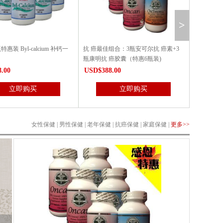
>
组合：3瓶安可尔抗 癌素+3
红人归胶囊6瓶特惠装Sangel
抑瘤素Phyt
癌胶囊（特惠6瓶装)
.00
USD$338.00
USD$188
立即购买
立即购买
女性保健
|
男性保健
|
老年保健
|
抗癌保健
|
家庭保健
|
更多>>