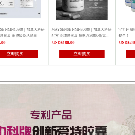
NSE NMN30000｜加拿大科研
宝力钙 6瓶特惠装 Byl-calcium 补钙一
抗 癌最佳
度抗衰 每瓶含30000毫克...
整年！
瓶康明抗 
0.00
USD$248.00
USD$388
立即购买
立即购买