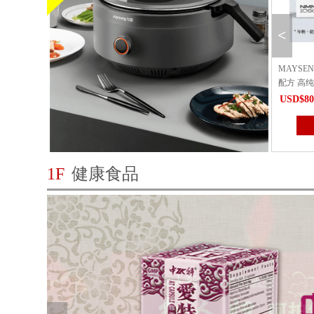
<
之花青梅酒潮Candian Flower
MAYSENSE NMN10800｜加拿大科研
MAYSE
te Harvest（仅送...
配方 高纯度抗衰 细胞级焕活能量
配方 高纯
8.00
USD$80.00
USD$18
立即购买
立即购买
1F
健康食品