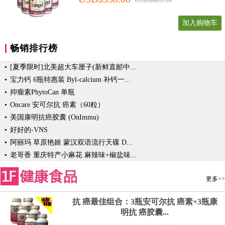
USD$405.59
加入购物车
畅销排行榜
[夏季限时]北美超大车厘子(新鲜直邮中...
宝力钙 6瓶特惠装 Byl-calcium 补钙一...
抑瘤素PhytoCan 单瓶
Oncare 安可尔抗 癌素（60粒）
美国康明抗癌胶囊 (OnImmu)
好好的-VNS
阿丽玛 草原艳姬 蒙汉双语流行天碟 D...
老哥香 重庆特产小麻花 麻辣味+椒盐味...
更多>>
抗 癌最佳组合：3瓶安可尔抗 癌素+3瓶康
明抗 癌胶囊...