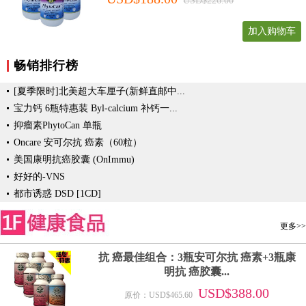
USD$226.00
加入购物车
畅销排行榜
[夏季限时]北美超大车厘子(新鲜直邮中...
宝力钙 6瓶特惠装 Byl-calcium 补钙一...
抑瘤素PhytoCan 单瓶
Oncare 安可尔抗 癌素（60粒）
美国康明抗癌胶囊 (OnImmu)
好好的-VNS
都市诱惑 DSD [1CD]
更多>>
抗 癌最佳组合：3瓶安可尔抗 癌素+3瓶康
明抗 癌胶囊...
USD$388.00
原价：USD$465.60