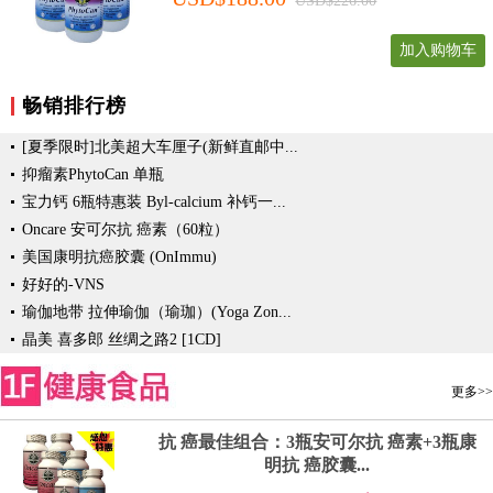
USD$226.00
加入购物车
畅销排行榜
[夏季限时]北美超大车厘子(新鲜直邮中...
抑瘤素PhytoCan 单瓶
宝力钙 6瓶特惠装 Byl-calcium 补钙一...
Oncare 安可尔抗 癌素（60粒）
美国康明抗癌胶囊 (OnImmu)
好好的-VNS
瑜伽地带 拉伸瑜伽（瑜珈）(Yoga Zon...
晶美 喜多郎 丝绸之路2 [1CD]
更多>>
抗 癌最佳组合：3瓶安可尔抗 癌素+3瓶康
明抗 癌胶囊...