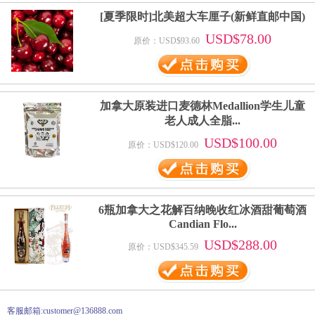
[夏季限时]北美超大车厘子(新鲜直邮中国)
USD$78.00
原价：USD$93.60
加拿大原装进口麦德林Medallion学生儿童
老人成人全脂...
USD$100.00
原价：USD$120.00
6瓶加拿大之花解百纳晚收红冰酒甜葡萄酒
Candian Flo...
USD$288.00
原价：USD$345.59
客服邮箱:customer@136888.com