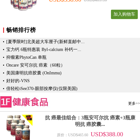
USD$405.59
加入购物车
畅销排行榜
[夏季限时]北美超大车厘子(新鲜直邮中...
宝力钙 6瓶特惠装 Byl-calcium 补钙一...
抑瘤素PhytoCan 单瓶
Oncare 安可尔抗 癌素（60粒）
美国康明抗癌胶囊 (OnImmu)
好好的-VNS
倍轻松iSee370-眼部按摩仪(仅限美国)
更多>>
抗 癌最佳组合：3瓶安可尔抗 癌素+3瓶康
明抗 癌胶囊...
USD$388.00
原价：USD$465.60