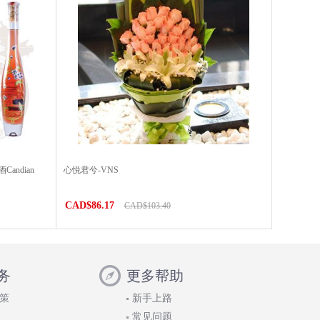
ndian
心悦君兮-VNS
）
CAD$86.17
CAD$103.40
务
更多帮助
策
新手上路
常见问题