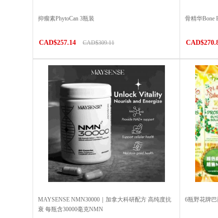
抑瘤素PhytoCan 3瓶装
骨精华Bone
CAD$257.14
CAD$270.
CAD$309.11
MAYSENSE NMN30000｜加拿大科研配方 高纯度抗
6瓶野花牌
衰 每瓶含30000毫克NMN