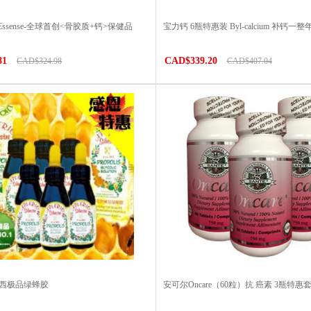
 Essense-全球首创<骨胶质+钙>保健品
宝力钙 6瓶特惠装 Byl-calcium 补钙一整
81
CAD$339.20
CAD$324.98
CAD$407.04
巴西极品绿蜂胶
安可尔Oncare（60粒）抗 癌素 3瓶特惠