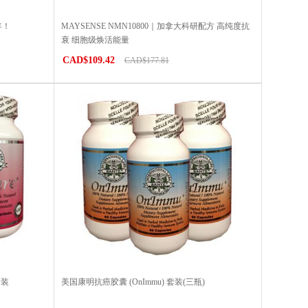
年！
MAYSENSE NMN10800｜加拿大科研配方 高纯度抗
衰 细胞级焕活能量
CAD$109.42
CAD$177.81
套装
美国康明抗癌胶囊 (OnImmu) 套装(三瓶)