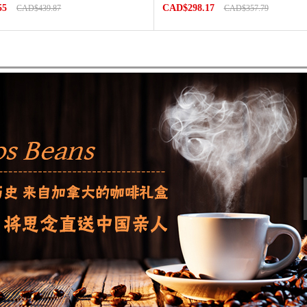
55
CAD$298.17
CAD$439.87
CAD$357.79