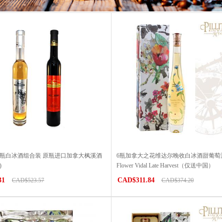
6瓶白冰酒组合装 原瓶进口加拿大枫溪酒
6瓶加拿大之花维达尔晚收白冰酒甜葡萄酒Ca
)
Flower Vidal Late Harvest（仅送中国）
31
CAD$311.84
CAD$523.57
CAD$374.20