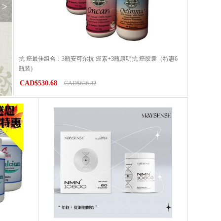
>
抗 癌最佳组合：3瓶安可尔抗 癌素+3瓶康明抗 癌胶囊（特惠6
瓶装)
CAD$530.68
CAD$636.82