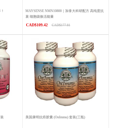
年！
MAYSENSE NMN10800｜加拿大科研配方 高纯度抗
衰 细胞级焕活能量
CAD$109.42
CAD$177.81
套装
美国康明抗癌胶囊 (OnImmu) 套装(三瓶)