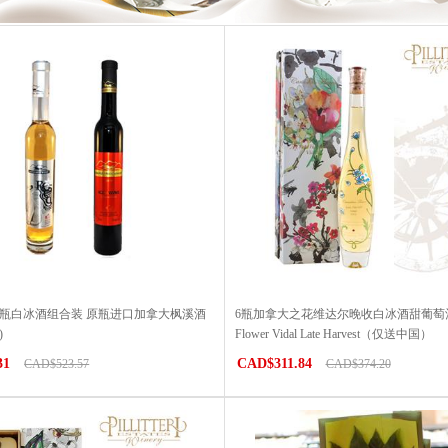
6瓶白冰酒组合装 原瓶进口加拿大枫溪酒
6瓶加拿大之花维达尔晚收白冰酒甜葡萄酒Ca
)
Flower Vidal Late Harvest（仅送中国）
31
CAD$311.84
CAD$523.57
CAD$374.20