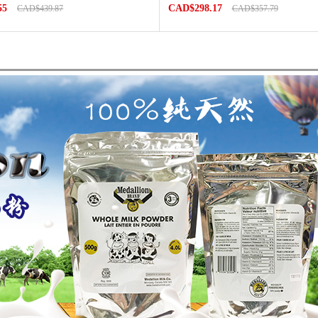
55
CAD$298.17
CAD$439.87
CAD$357.79