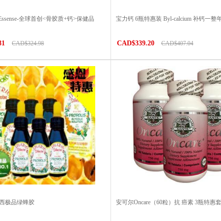
 Essense-全球首创<骨胶质+钙>保健品
宝力钙 6瓶特惠装 Byl-calcium 补钙一整
81
CAD$339.20
CAD$324.98
CAD$407.04
巴西极品绿蜂胶
安可尔Oncare（60粒）抗 癌素 3瓶特惠