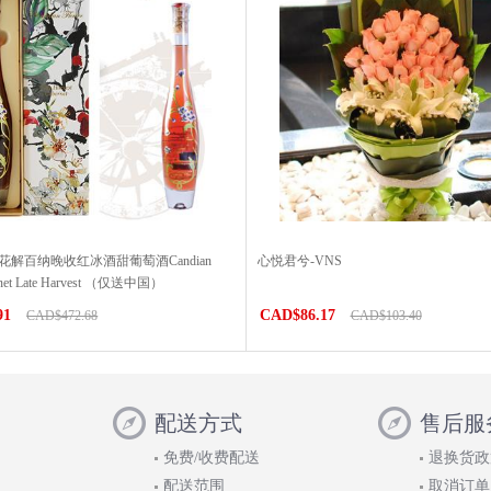
花解百纳晚收红冰酒甜葡萄酒Candian
心悦君兮-VNS
ernet Late Harvest （仅送中国）
91
CAD$86.17
CAD$472.68
CAD$103.40
配送方式
售后服
免费/收费配送
退换货政
配送范围
取消订单