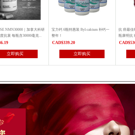
NSE NMN30000｜加拿大科研
宝力钙 6瓶特惠装 Byl-calcium 补钙一
抗 癌最佳
度抗衰 每瓶含30000毫克...
整年！
瓶康明抗 
6.19
CAD$339.20
CAD$53
立即购买
立即购买