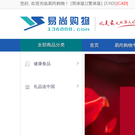
您好, 欢迎光临易尚购物！
[简体版]
[繁体版]
[USD]
[CAD]
全部商品分类
首页
易尚购物
健康食品
礼品送中国