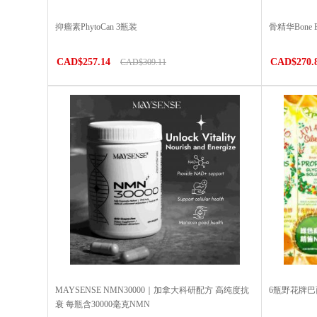
抑瘤素PhytoCan 3瓶装
骨精华Bone
CAD$257.14
CAD$270.
CAD$309.11
MAYSENSE NMN30000｜加拿大科研配方 高纯度抗
6瓶野花牌
衰 每瓶含30000毫克NMN