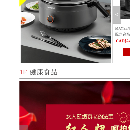
<
之花青梅酒潮Candian Flower
MAYSENSE NMN10800｜加拿大科研
MAYSE
te Harvest（仅送...
配方 高纯度抗衰 细胞级焕活能量
配方 高纯
1.84
CAD$109.42
CAD$24
立即购买
立即购买
1F
健康食品