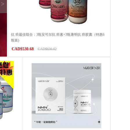
>
抗 癌最佳组合：3瓶安可尔抗 癌素+3瓶康明抗 癌胶囊（特惠6
瓶装)
CAD$530.68
CAD$636.82