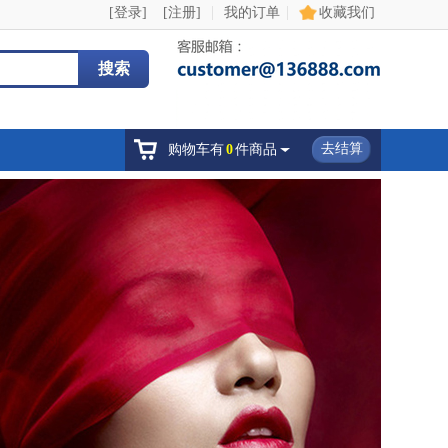
|
|
[登录]
[注册]
我的订单
收藏我们
搜索
去结算
购物车有
0
件商品