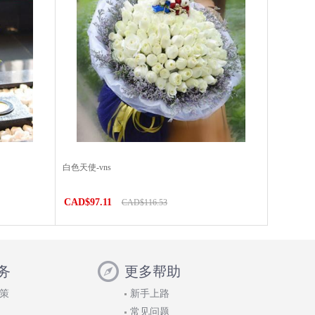
白色天使-vns
CAD$97.11
CAD$116.53
务
更多帮助
策
新手上路
常见问题