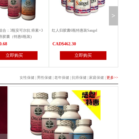
>
组合：3瓶安可尔抗 癌素+3
红人归胶囊6瓶特惠装Sangel
抑瘤素Phyt
癌胶囊（特惠6瓶装)
0.68
CAD$462.30
CAD$257
立即购买
立即购买
女性保健
|
男性保健
|
老年保健
|
抗癌保健
|
家庭保健
|
更多>>