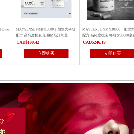
NSE NMN10800｜加拿大科研
MAYSENSE NMN30000｜加拿大科研
宝力钙 6瓶特
纯度抗衰 细胞级焕活能量
配方 高纯度抗衰 每瓶含30000毫克...
整年！
9.42
CAD$246.19
CAD$33
立即购买
立即购买