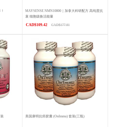
年！
MAYSENSE NMN10800｜加拿大科研配方 高纯度抗
衰 细胞级焕活能量
CAD$109.42
CAD$177.81
套装
美国康明抗癌胶囊 (OnImmu) 套装(三瓶)