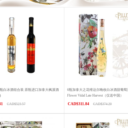
6瓶白冰酒组合装 原瓶进口加拿大枫溪酒
6瓶加拿大之花维达尔晚收白冰酒甜葡萄酒Ca
)
Flower Vidal Late Harvest（仅送中国）
31
CAD$311.84
CAD$523.57
CAD$374.20