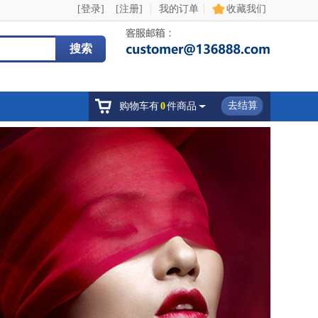
|
|
[登录]
[注册]
我的订单
收藏我们
搜索
去结算
购物车有
0
件商品