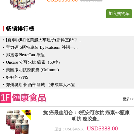
USD$405.59
加入购物车
畅销排行榜
[夏季限时]北美超大车厘子(新鲜直邮中...
宝力钙 6瓶特惠装 Byl-calcium 补钙一...
抑瘤素PhytoCan 单瓶
Oncare 安可尔抗 癌素（60粒）
美国康明抗癌胶囊 (OnImmu)
好好的-VNS
郑州奥斯卡 西部酒城 （未成年人不宜...
更多>>
抗 癌最佳组合：3瓶安可尔抗 癌素+3瓶康
明抗 癌胶囊...
USD$388.00
原价：USD$465.60