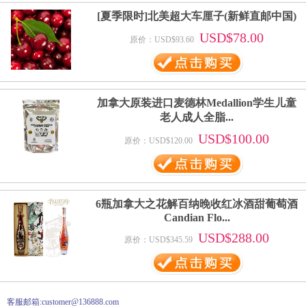
[夏季限时]北美超大车厘子(新鲜直邮中国)
USD$78.00
原价：USD$93.60
加拿大原装进口麦德林Medallion学生儿童
老人成人全脂...
USD$100.00
原价：USD$120.00
6瓶加拿大之花解百纳晚收红冰酒甜葡萄酒
Candian Flo...
USD$288.00
原价：USD$345.59
客服邮箱:customer@136888.com