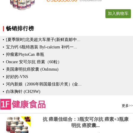
USD$405.59
加入购物车
畅销排行榜
[夏季限时]北美超大车厘子(新鲜直邮中...
宝力钙 6瓶特惠装 Byl-calcium 补钙一...
抑瘤素PhytoCan 单瓶
Oncare 安可尔抗 癌素（60粒）
美国康明抗癌胶囊 (OnImmu)
好好的-VNS
河内新娘（2006年韩国最佳影片奖）(金...
白珠胸针 (CH29W)
更多>>
抗 癌最佳组合：3瓶安可尔抗 癌素+3瓶康
明抗 癌胶囊...