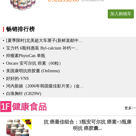
USD$405.59
加入购物车
畅销排行榜
[夏季限时]北美超大车厘子(新鲜直邮中...
宝力钙 6瓶特惠装 Byl-calcium 补钙一...
抑瘤素PhytoCan 单瓶
Oncare 安可尔抗 癌素（60粒）
美国康明抗癌胶囊 (OnImmu)
好好的-VNS
河内新娘（2006年韩国最佳影片奖）(金...
白珠胸针 (CH29W)
更多>>
抗 癌最佳组合：3瓶安可尔抗 癌素+3瓶康
明抗 癌胶囊...