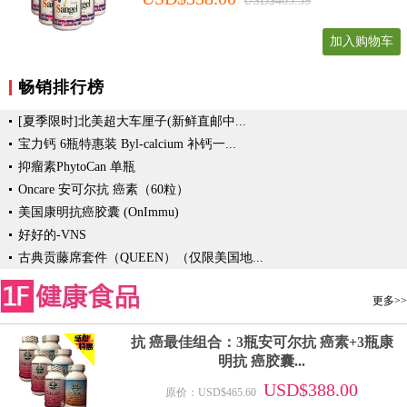
USD$405.59
加入购物车
畅销排行榜
[夏季限时]北美超大车厘子(新鲜直邮中...
宝力钙 6瓶特惠装 Byl-calcium 补钙一...
抑瘤素PhytoCan 单瓶
Oncare 安可尔抗 癌素（60粒）
美国康明抗癌胶囊 (OnImmu)
好好的-VNS
古典贡藤席套件（QUEEN）（仅限美国地...
更多>>
抗 癌最佳组合：3瓶安可尔抗 癌素+3瓶康
明抗 癌胶囊...
USD$388.00
原价：USD$465.60