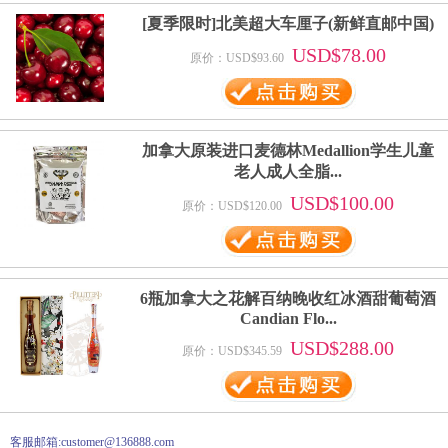
[夏季限时]北美超大车厘子(新鲜直邮中国)
USD$78.00
原价：USD$93.60
加拿大原装进口麦德林Medallion学生儿童
老人成人全脂...
USD$100.00
原价：USD$120.00
6瓶加拿大之花解百纳晚收红冰酒甜葡萄酒
Candian Flo...
USD$288.00
原价：USD$345.59
客服邮箱:customer@136888.com