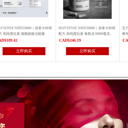
NSE NMN10800｜加拿大科研
MAYSENSE NMN30000｜加拿大科研
宝力钙 6瓶特
纯度抗衰 细胞级焕活能量
配方 高纯度抗衰 每瓶含30000毫克...
整年！
9.42
CAD$246.19
CAD$33
立即购买
立即购买