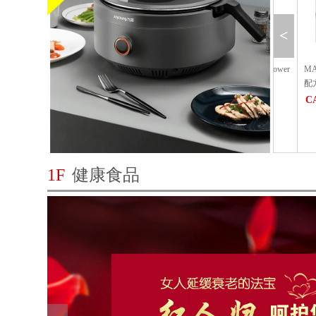
<
时]北美超大车厘子(新鲜直邮
6瓶加拿大之花青梅酒潮Candian Flower
MAYSE
Vidal Late Harvest（仅送...
配方 高
06.68
CAD$311.84
CAD$10
立即购买
立即购买
1F
健康食品