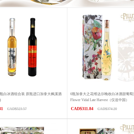
6瓶白冰酒组合装 原瓶进口加拿大枫溪酒
6瓶加拿大之花维达尔晚收白冰酒甜葡萄酒Ca
)
Flower Vidal Late Harvest（仅送中国）
31
CAD$311.84
CAD$523.57
CAD$374.20