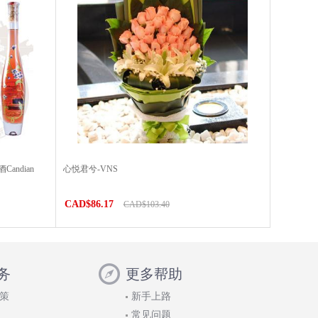
ndian
心悦君兮-VNS
）
CAD$86.17
CAD$103.40
务
更多帮助
策
新手上路
常见问题