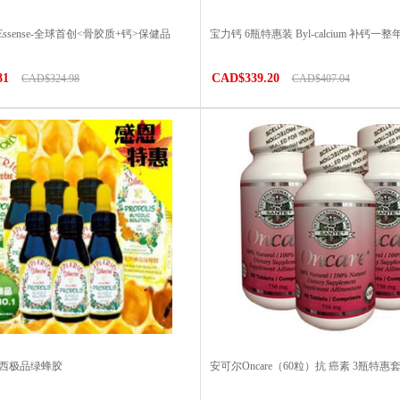
 Essense-全球首创<骨胶质+钙>保健品
宝力钙 6瓶特惠装 Byl-calcium 补钙一整
81
CAD$339.20
CAD$324.98
CAD$407.04
巴西极品绿蜂胶
安可尔Oncare（60粒）抗 癌素 3瓶特惠