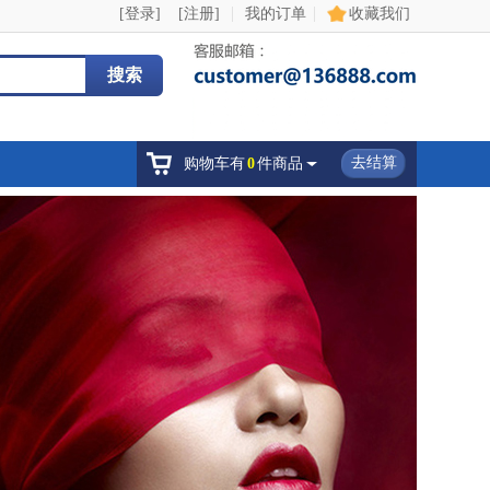
|
|
[登录]
[注册]
我的订单
收藏我们
搜索
去结算
购物车有
0
件商品