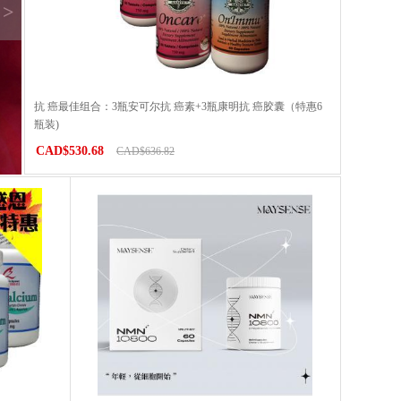
>
抗 癌最佳组合：3瓶安可尔抗 癌素+3瓶康明抗 癌胶囊（特惠6
瓶装)
CAD$530.68
CAD$636.82