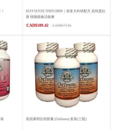
年！
MAYSENSE NMN10800｜加拿大科研配方 高纯度抗
衰 细胞级焕活能量
CAD$109.42
CAD$177.81
套装
美国康明抗癌胶囊 (OnImmu) 套装(三瓶)