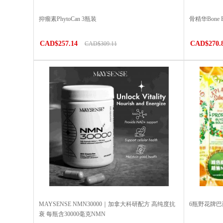
抑瘤素PhytoCan 3瓶装
骨精华Bone
CAD$257.14
CAD$270.
CAD$309.11
MAYSENSE NMN30000｜加拿大科研配方 高纯度抗
6瓶野花牌
衰 每瓶含30000毫克NMN