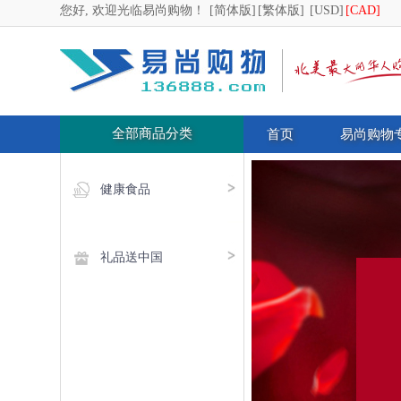
您好, 欢迎光临易尚购物！
[简体版]
[繁体版]
[USD]
[CAD]
全部商品分类
首页
易尚购物
健康食品
礼品送中国