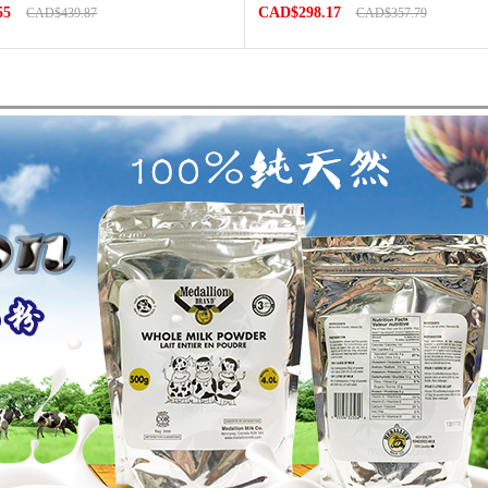
55
CAD$298.17
CAD$439.87
CAD$357.79