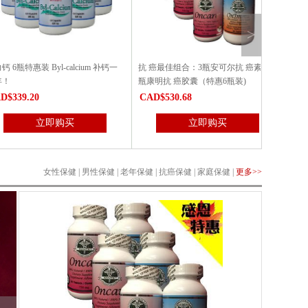
>
惠装 Byl-calcium 补钙一
抗 癌最佳组合：3瓶安可尔抗 癌素+3
红人归胶囊6
瓶康明抗 癌胶囊（特惠6瓶装)
9.20
CAD$530.68
CAD$462
立即购买
立即购买
女性保健
|
男性保健
|
老年保健
|
抗癌保健
|
家庭保健
|
更多>>