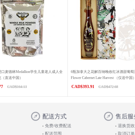
口麦德林Medallion学生儿童老人成人全
6瓶加拿大之花解百纳晚收红冰酒甜葡萄酒Ca
0克（直送中国）
Flower Cabernet Late Harvest （仅送中国
77
CAD$393.91
CAD$164.13
CAD$472.68
配送方式
售后服
免费/收费配送
退换货政
配送范围
取消订单