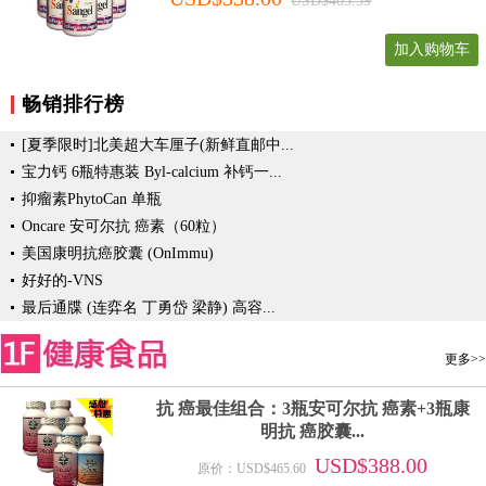
USD$405.59
加入购物车
畅销排行榜
[夏季限时]北美超大车厘子(新鲜直邮中...
宝力钙 6瓶特惠装 Byl-calcium 补钙一...
抑瘤素PhytoCan 单瓶
Oncare 安可尔抗 癌素（60粒）
美国康明抗癌胶囊 (OnImmu)
好好的-VNS
最后通牒 (连弈名 丁勇岱 梁静) 高容...
更多>>
抗 癌最佳组合：3瓶安可尔抗 癌素+3瓶康
明抗 癌胶囊...
USD$388.00
原价：USD$465.60