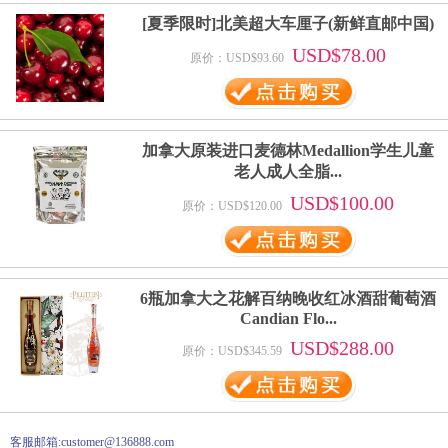
[夏季限时]北美超大车厘子(新鲜直邮中国)
USD$78.00
原价：USD$93.60
加拿大原装进口麦德林Medallion学生儿童
老人成人全脂...
USD$100.00
原价：USD$120.00
6瓶加拿大之花解百纳晚收红冰酒甜葡萄酒
Candian Flo...
USD$288.00
原价：USD$345.59
客服邮箱:customer@136888.com