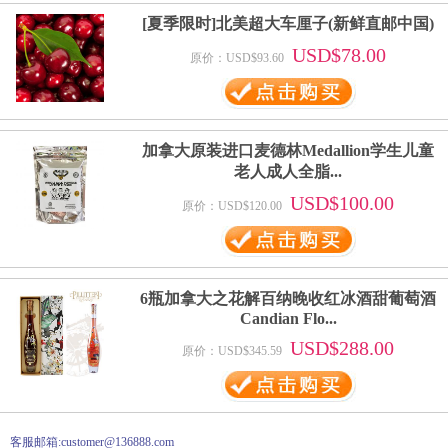
[夏季限时]北美超大车厘子(新鲜直邮中国)
USD$78.00
原价：USD$93.60
加拿大原装进口麦德林Medallion学生儿童
老人成人全脂...
USD$100.00
原价：USD$120.00
6瓶加拿大之花解百纳晚收红冰酒甜葡萄酒
Candian Flo...
USD$288.00
原价：USD$345.59
客服邮箱:customer@136888.com