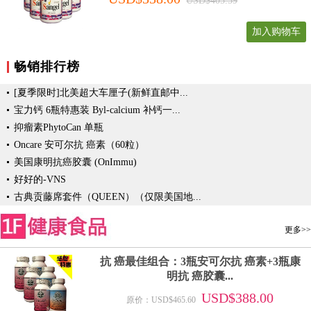
USD$405.59
加入购物车
畅销排行榜
[夏季限时]北美超大车厘子(新鲜直邮中...
宝力钙 6瓶特惠装 Byl-calcium 补钙一...
抑瘤素PhytoCan 单瓶
Oncare 安可尔抗 癌素（60粒）
美国康明抗癌胶囊 (OnImmu)
好好的-VNS
古典贡藤席套件（QUEEN）（仅限美国地...
更多>>
抗 癌最佳组合：3瓶安可尔抗 癌素+3瓶康
明抗 癌胶囊...
USD$388.00
原价：USD$465.60