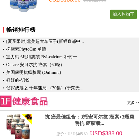
USD$226.00
加入购物车
畅销排行榜
[夏季限时]北美超大车厘子(新鲜直邮中...
抑瘤素PhytoCan 单瓶
宝力钙 6瓶特惠装 Byl-calcium 补钙一...
Oncare 安可尔抗 癌素（60粒）
美国康明抗癌胶囊 (OnImmu)
好好的-VNS
侦探成旭之 千年迷局 （30集）(于荣光...
更多>>
抗 癌最佳组合：3瓶安可尔抗 癌素+3瓶康
明抗 癌胶囊...
USD$388.00
原价：USD$465.60