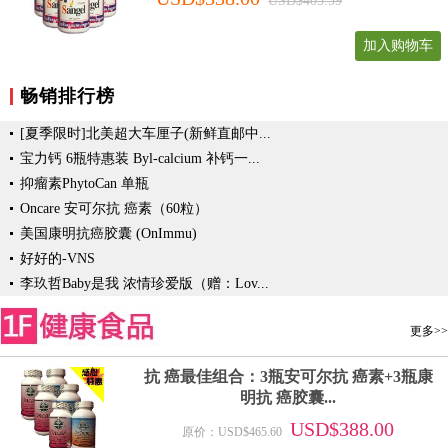
USD$405.59
加入购物车
畅销排行榜
[夏季限时]北美超大车厘子(新鲜直邮中...
宝力钙 6瓶特惠装 Byl-calcium 补钙一...
抑瘤素PhytoCan 单瓶
Oncare 安可尔抗 癌素（60粒）
美国康明抗癌胶囊 (OnImmu)
好好的-VNS
李玖哲Baby是我 浓情珍爱版（赠：Lov...
更多>>
抗 癌最佳组合：3瓶安可尔抗 癌素+3瓶康
明抗 癌胶囊...
USD$388.00
原价：USD$465.60