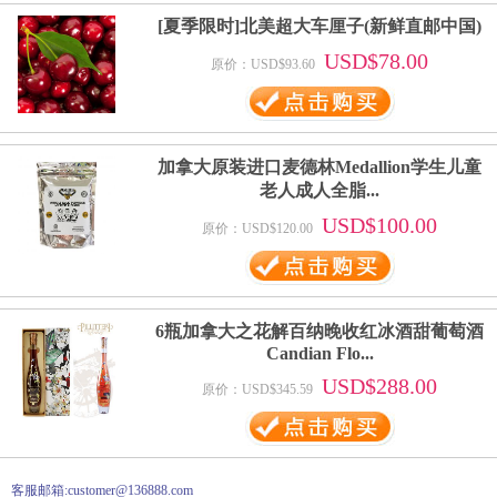
[夏季限时]北美超大车厘子(新鲜直邮中国)
USD$78.00
原价：USD$93.60
加拿大原装进口麦德林Medallion学生儿童
老人成人全脂...
USD$100.00
原价：USD$120.00
6瓶加拿大之花解百纳晚收红冰酒甜葡萄酒
Candian Flo...
USD$288.00
原价：USD$345.59
客服邮箱:customer@136888.com