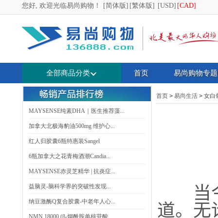
您好, 欢迎光临易尚购物！
[简体版]
[繁体版]
[USD]
[CAD]
全部商品分类
首页
易尚购物专题
首页
>
易尚生活
>
女白
MAYSENSE纯素DHA｜医生推荐藻...
加拿大北极海豹油500mg 维护心...
红人归胶囊6瓶特惠装Sangel
6瓶加拿大之花青梅酒潮Candia...
MAYSENSE赤灵芝精华 | 抗炎症...
益脑灵-脑科学界的突破性发现...
当今社
纳豆激酶Q复合胶囊-中老年人心...
道。无
NMN 18000 (β-烟酰胺单核苷酸...