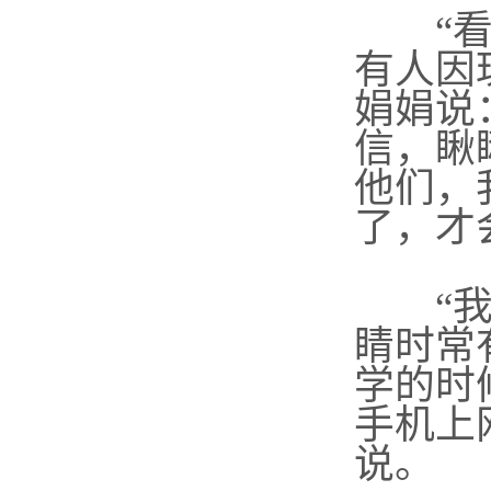
“看手
有人因
娟娟说
信，瞅
他们，
了，才
“我
睛时常
学的时
手机上
说。