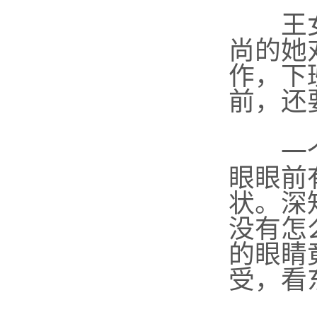
王女
尚的她
作，下
前，还
一个月
眼眼前
状。深
没有怎
的眼睛
受，看