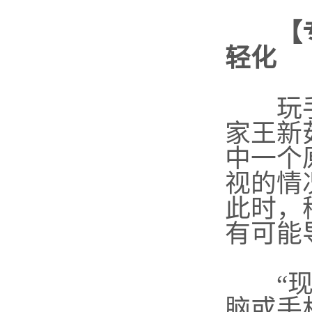
【专
轻化
玩手机
家王新
中一个
视的情
此时，
有可能
“现在
脑或手