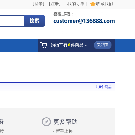
|
|
[登录]
[注册]
我的订单
收藏我们
搜索
去结算
购物车有
0
件商品
共
0
个商品
务
更多帮助
策
新手上路