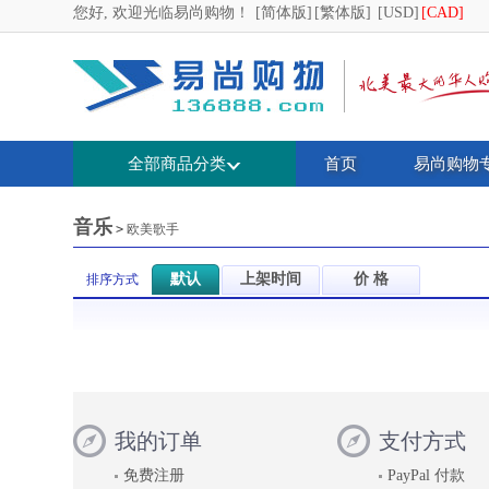
您好, 欢迎光临易尚购物！
[简体版]
[繁体版]
[USD]
[CAD]
全部商品分类
首页
易尚购物
音乐
>
欧美歌手
默认
上架时间
价 格
排序方式
我的订单
支付方式
免费注册
PayPal 付款