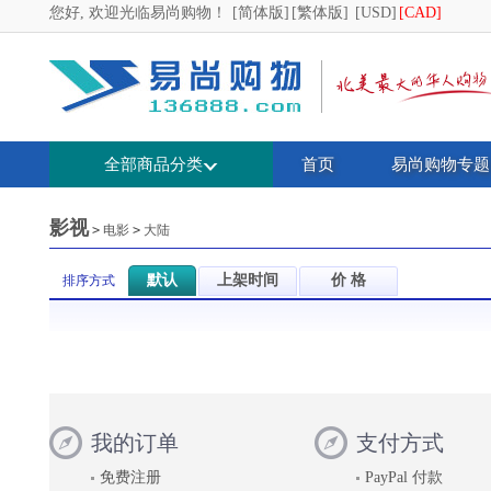
您好, 欢迎光临易尚购物！
[简体版]
[繁体版]
[USD]
[CAD]
全部商品分类
首页
易尚购物专题
影视
>
电影
>
大陆
默认
上架时间
价 格
排序方式
我的订单
支付方式
免费注册
PayPal 付款