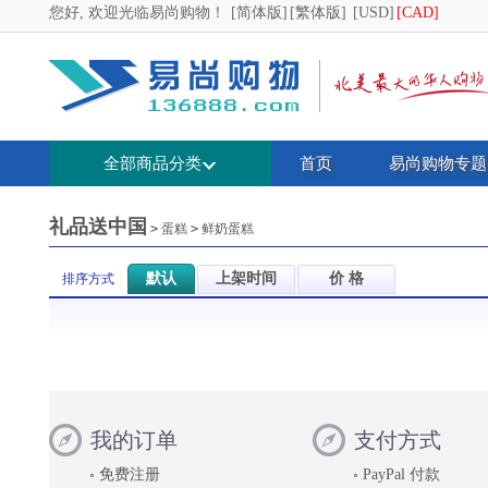
您好, 欢迎光临易尚购物！
[简体版]
[繁体版]
[USD]
[CAD]
全部商品分类
首页
易尚购物专题
礼品送中国
>
蛋糕
>
鲜奶蛋糕
默认
上架时间
价 格
排序方式
我的订单
支付方式
免费注册
PayPal 付款