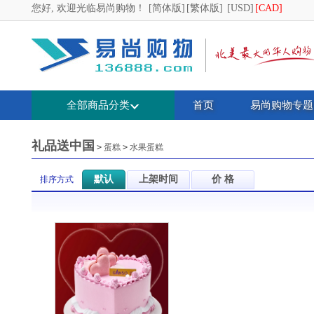
您好, 欢迎光临易尚购物！
[简体版]
[繁体版]
[USD]
[CAD]
全部商品分类
首页
易尚购物专题
礼品送中国
>
蛋糕
>
水果蛋糕
默认
上架时间
价 格
排序方式