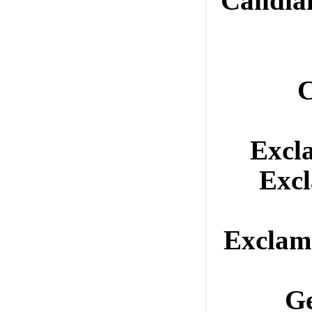
Candi
Exc
Exc
Excla
G