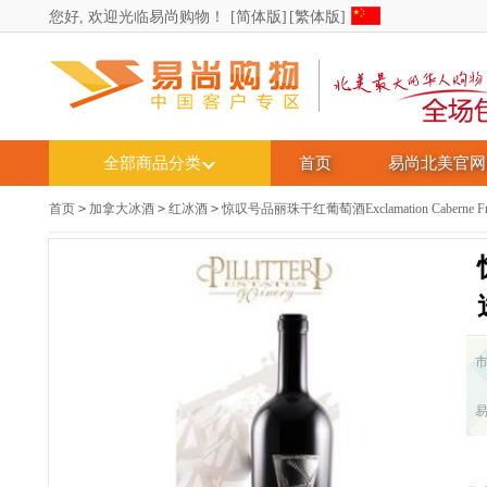
您好, 欢迎光临易尚购物！
[简体版]
[繁体版]
全部商品分类
首页
易尚北美官网
首页
>
加拿大冰酒
>
红冰酒
>
惊叹号品丽珠干红葡萄酒Exclamation Caberne F