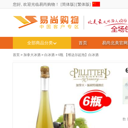
您好, 欢迎光临易尚购物！
[简体版]
[繁体版]
全部商品分类
首页
易尚北美官网
首页
>
加拿大冰酒
>
白冰酒
>
6瓶 【维达尔起泡】白冰酒
数 