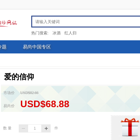
热门搜索:
冰酒
红人归
专题
易尚中国专区
爱的信仰
市场价
USD$82.66
USD$68.88
易尚价
数 量
件