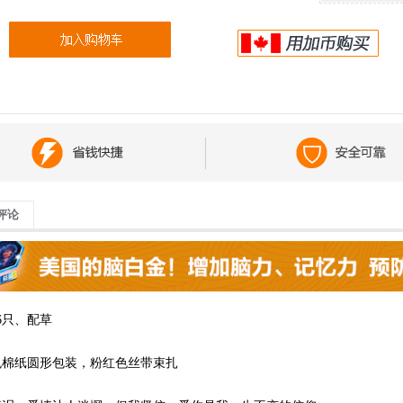
评论
6只、配草
色棉纸圆形包装，粉红色丝带束扎