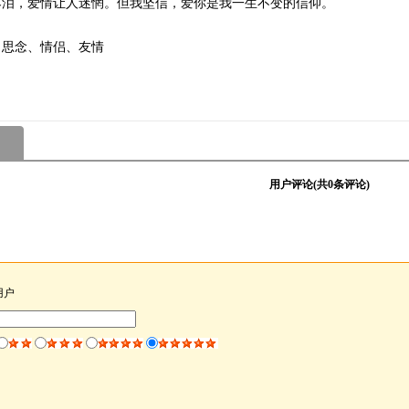
落泪，爱情让人迷惘。但我坚信，爱你是我一生不变的信仰。
、思念、情侣、友情
用户评论(共
0
条评论)
用户