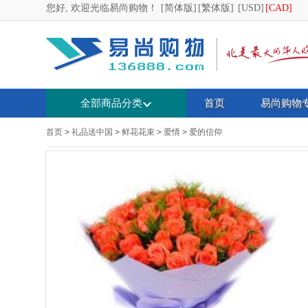
您好, 欢迎光临易尚购物！
[简体版]
[繁体版]
[USD]
[CAD]
全部商品分类
首页
易尚购物
首页
>
礼品送中国
>
鲜花花束
>
爱情
>
爱的信仰