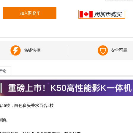
评论
瑰16枝，白色多头香水百合3枝
间插。