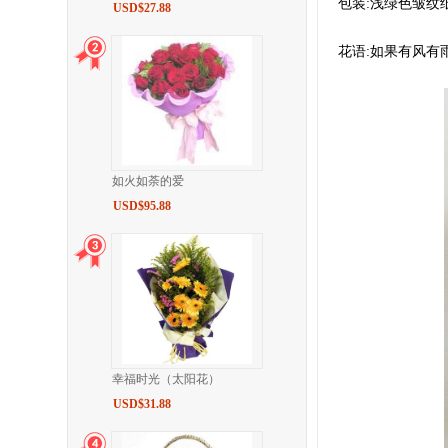
包装:浅绿色皱纹
USD$27.88
花语:如果有风
如火如荼的爱
USD$95.88
幸福时光（太阳花）
USD$31.88