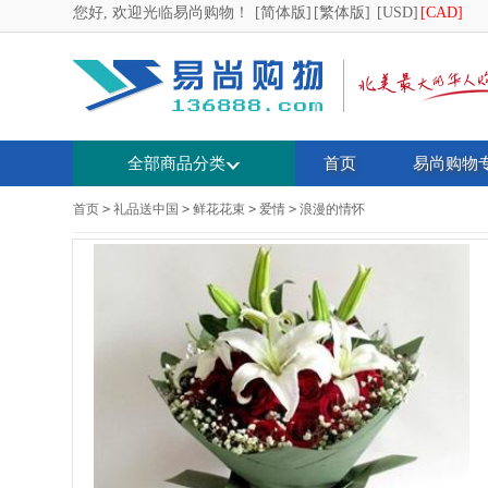
您好, 欢迎光临易尚购物！
[简体版]
[繁体版]
[USD]
[CAD]
全部商品分类
首页
易尚购物
首页
>
礼品送中国
>
鲜花花束
>
爱情
>
浪漫的情怀