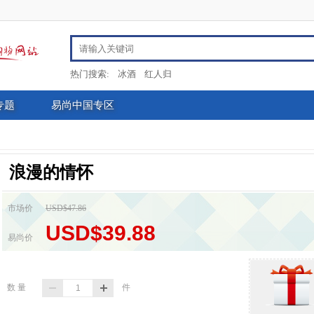
热门搜索:
冰酒
红人归
专题
易尚中国专区
浪漫的情怀
市场价
USD$47.86
USD$39.88
易尚价
数 量
件