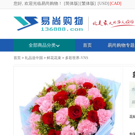
您好, 欢迎光临易尚购物！
[简体版]
[繁体版]
[USD]
[CAD]
全部商品分类
首页
易尚购物专题
首页
>
礼品送中国
>
鲜花花束
>
多彩世界-VNS
花
包