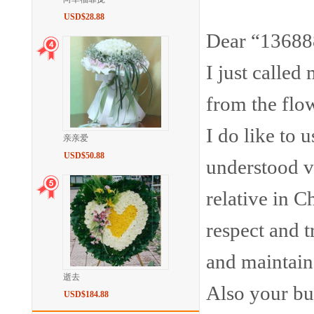
USD$28.88
Dear “13688
I just calle
from the flo
I do like to 
亲亲爱
USD$50.88
understood v
relative in C
respect and 
and maintaine
逝去
Also your bus
USD$184.88