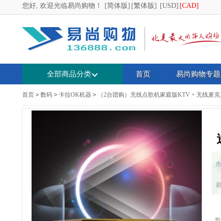
您好, 欢迎光临易尚购物！
[简体版]
[繁体版]
[USD]
[CAD]
全部商品分类
首页
易尚购物专题
首页
>
数码
>
卡拉OK机器
>
（2台团购）无线点歌机家庭版KTV + 无线麦
数