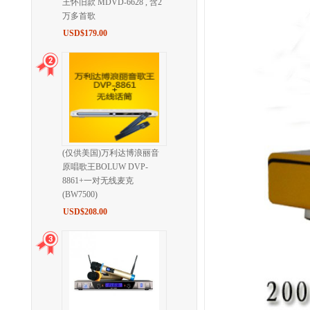
王怀旧款 MDVD-6628 , 含2
万多首歌
USD$179.00
(仅供美国)万利达博浪丽音
原唱歌王BOLUW DVP-
8861+一对无线麦克
(BW7500)
USD$208.00