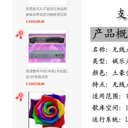
灵思斑马X-07超强立体远程
接收自带混音功能铁管话筒
USD$189.00
高清数码卡拉OK机(卡拉星)
送1对有线话筒
USD$538.00