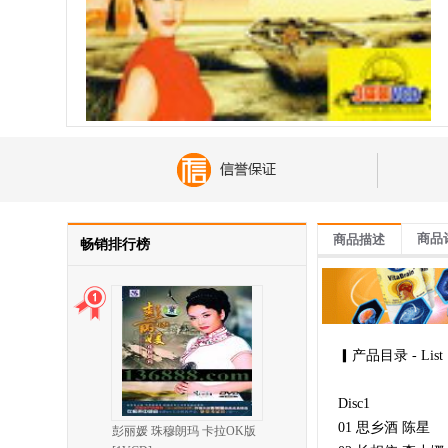
商品
商品描述
畅销排行榜
▎产品目录 - List
Disc1
01 思乡酒 陈星
彭丽媛 珠穆朗玛 卡拉OK版