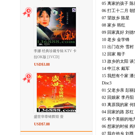
05 离家的孩子 陈
06 打工十二月 朝
07 望故乡 陈星
08 家乡 韩红
09 回家真好 刘德
10 老乡 金学锋
11 出门在外 雪村
李娜 经典珍藏专辑 KTV 卡
12 回家 顺子
拉OK版 [1VCD]
13 故乡的太阳 
USD$3.88
14 申江水 戴军
15 我想有个家 
Disc3
01 父老乡亲 彭丽
02 回娘家 李丹阳
03 离原我的家 何
04 回家的路 苏红
盛世华章铸辉煌 壹
05 有个美丽的地
USD$7.88
06 想家的时候 
07 我在他乡 刘尊