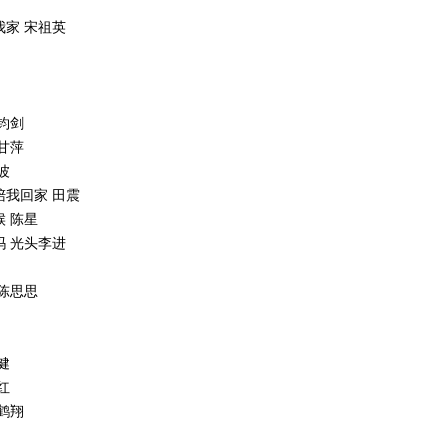
我家 宋祖英
郁钧剑
 甘萍
波
陪我回家 田震
候 陈星
吗 光头李进
 陈思思
健
红
黄鹤翔