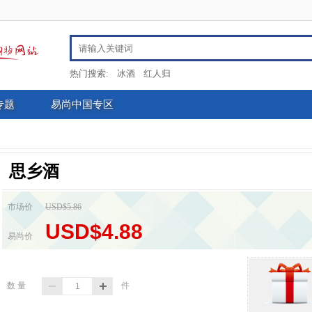
热门搜索:
冰酒
红人归
专题
易尚中国专区
思乡酒
市场价
USD$5.86
USD$4.88
易尚价
数 量
件