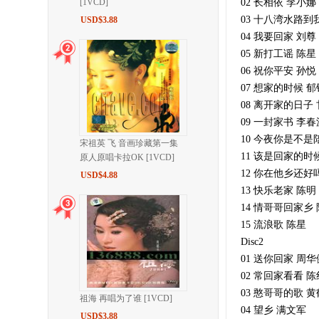
[1VCD]
02 长相依 李小娜
03 十八湾水路到
USD$3.88
04 我要回家 刘尊
05 新打工谣 陈星
06 祝你平安 孙悦
07 想家的时候 
08 离开家的日子
09 一封家书 李春
10 今夜你是不是
宋祖英 飞 音画珍藏第一集
11 该是回家的时
原人原唱卡拉OK [1VCD]
12 你在他乡还好
USD$4.88
13 快乐老家 陈明
14 情哥哥回家乡
15 流浪歌 陈星
Disc2
01 送你回家 周华
02 常回家看看 陈
03 憨哥哥的歌 
祖海 再唱为了谁 [1VCD]
04 望乡 满文军
USD$3.88