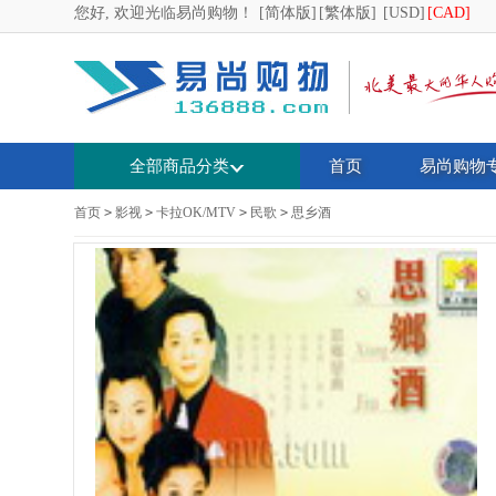
您好, 欢迎光临易尚购物！
[简体版]
[繁体版]
[USD]
[CAD]
全部商品分类
首页
易尚购物
首页
>
影视
>
卡拉OK/MTV
>
民歌
>
思乡酒