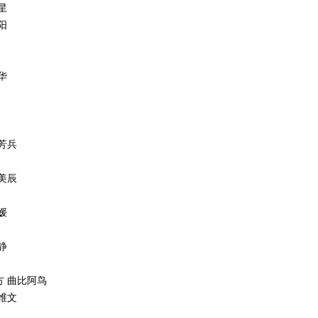
星
阳
华
谈芳兵
潘美辰
媛
静
方 曲比阿鸟
阎维文