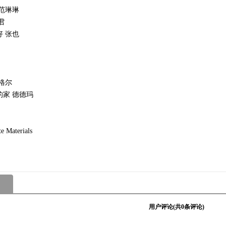
 范琳琳
君
好 张也
腾格尔
的家 德德玛
Materials
用户评论(共
0
条评论)