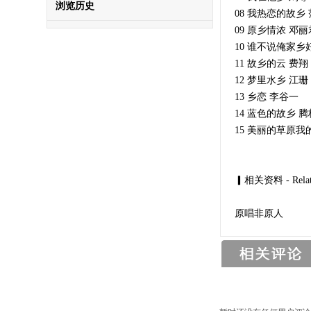
浏览历史
08 我热恋的故乡
09 原乡情浓 邓丽
10 谁不说俺家乡
11 故乡的云 费翔
12 梦里水乡 江珊
13 乡恋 李谷一
14 蓝色的故乡 
15 美丽的草原我
▎相关资料 - Relate 
原唱非原人