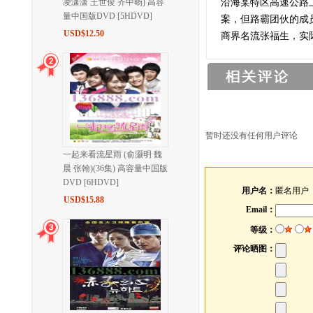
凌潇潇 王世俊 齐中旸) 高容
沿海某特区高速公路
量中国版DVD [5HDVD]
案，但路霸团伙的成
USD$12.50
商界名流张福生，实
暂时还没有任何用户评论
一起来看流星雨 (俞灏明 魏
晨 张翰)(36集) 高容量中国版
DVD [6HDVD]
用户名：
匿名用户
USD$15.88
Email：
等级：
评论晒图：