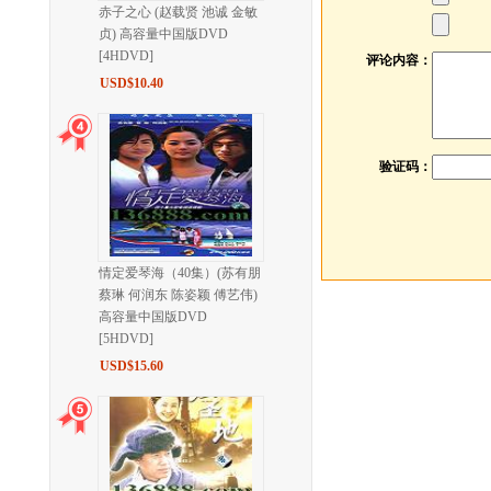
赤子之心 (赵载贤 池诚 金敏
贞) 高容量中国版DVD
[4HDVD]
评论内容：
USD$10.40
验证码：
情定爱琴海（40集）(苏有朋
蔡琳 何润东 陈姿颖 傅艺伟)
高容量中国版DVD
[5HDVD]
USD$15.60