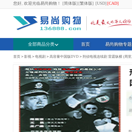
您好, 欢迎光临易尚购物！
[简体版]
[繁体版]
[USD]
[CAD]
全部商品分类
首页
易尚购物专题
首页
>
影视
>
电视剧
>
高容量中国版DVD
>
刑侦电视连续剧 雷霆纵横 (周里京 
数