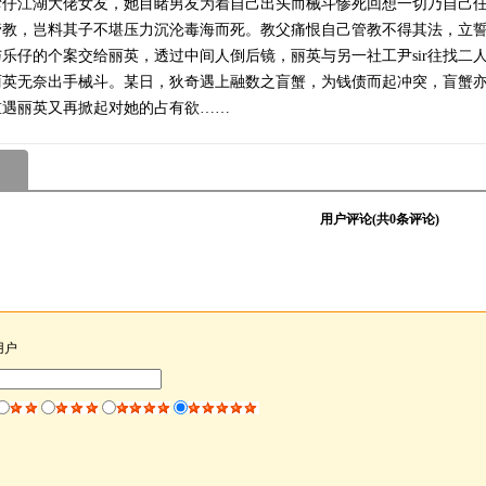
湾仔江湖大佬女友，她目睹男友为着自己出头而械斗惨死回想一切乃自己
管教，岂料其子不堪压力沉沦毒海而死。教父痛恨自己管教不得其法，立
仔的个案交给丽英，透过中间人倒后镜，丽英与另一社工尹sir往找二
丽英无奈出手械斗。某日，狄奇遇上融数之盲蟹，为钱债而起冲突，盲蟹
重遇丽英又再掀起对她的占有欲……
用户评论(共
0
条评论)
用户