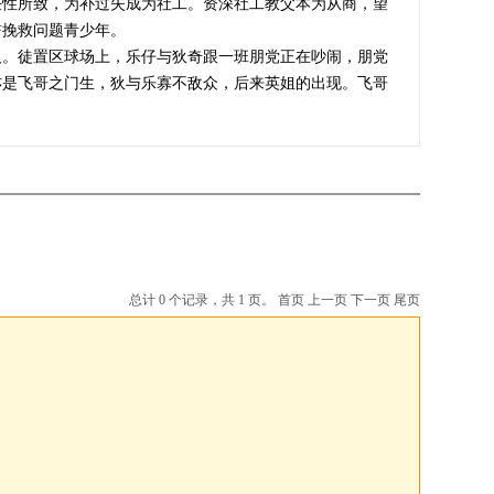
任性所致，为补过失成为社工。资深社工教父本为从商，望
誓挽救问题青少年。
人。徒置区球场上，乐仔与狄奇跟一班朋党正在吵闹，朋党
亦是飞哥之门生，狄与乐寡不敌众，后来英姐的出现。飞哥
总计 0 个记录，共 1 页。
首页
上一页
下一页
尾页