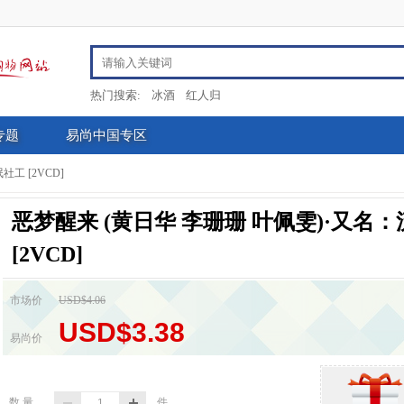
热门搜索:
冰酒
红人归
专题
易尚中国专区
工 [2VCD]
恶梦醒来 (黄日华 李珊珊 叶佩雯)·又名
[2VCD]
市场价
USD$4.06
USD$3.38
易尚价
数 量
件