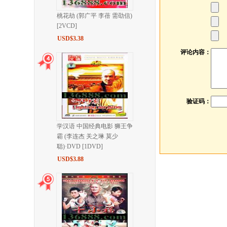
桃花劫 (郭广平 李蓓 需劭信)
[2VCD]
USD$3.38
评论内容：
验证码：
学汉语 中国经典电影 狮王争
霸 (李连杰 关之琳 莫少
聪)·DVD [1DVD]
USD$3.88