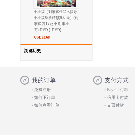
十小福（刘家辉任武术指导
十小福拳拳精彩真功夫）(刘
家辉 高帅 赵小龙 李小
飞)·DVD [1DVD]
USD$3.68
浏览历史
我的订单
支付方式
免费注册
PayPal 付款
如何下订单
信用卡付款
如何查看订单
支票付款