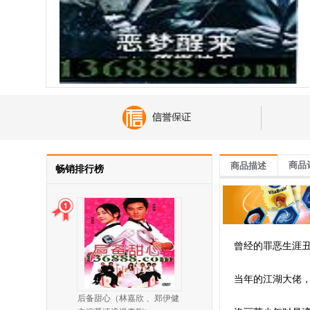
商品
商品描述
畅销排行榜
曾经的罪恶生涯
当年的江湖大佬
后备甜心（林嘉欣 、郑伊健