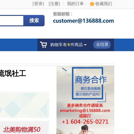
|
|
[登录]
[注册]
我的订单
收藏我们
搜索
去结算
购物车有
0
件商品
：流氓社工