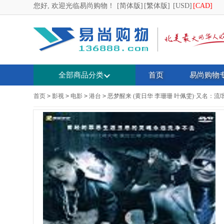
您好, 欢迎光临易尚购物！
[简体版]
[繁体版]
[USD]
[CAD]
全部商品分类
首页
易尚购物
首页
>
影视
>
电影
>
港台
>
恶梦醒来 (黄日华 李珊珊 叶佩雯)·又名：流氓社