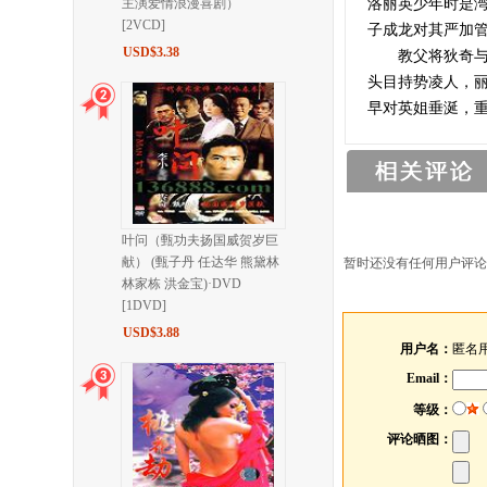
主演爱情浪漫喜剧）
洛丽英少年时是
[2VCD]
子成龙对其严加
USD$3.38
教父将狄奇与乐
头目持势凌人，
早对英姐垂涎，
叶问（甄功夫扬国威贺岁巨
献） (甄子丹 任达华 熊黛林
暂时还没有任何用户评论
林家栋 洪金宝)·DVD
[1DVD]
USD$3.88
用户名：
匿名
Email：
等级：
评论晒图：