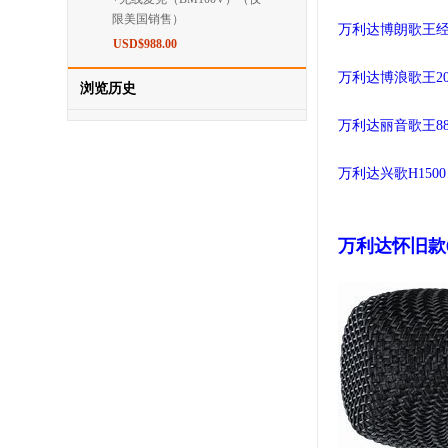
限美国销售）
万利达博朗歌王经
USD$988.00
万利达博浪歌王20
浏览历史
万利达丽音歌王88
万利达兴歌H15
万利达怀旧款6