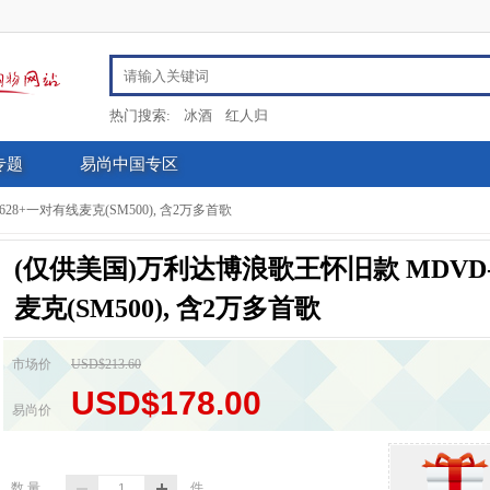
热门搜索:
冰酒
红人归
专题
易尚中国专区
8+一对有线麦克(SM500), 含2万多首歌
(仅供美国)万利达博浪歌王怀旧款 MDVD-
麦克(SM500), 含2万多首歌
市场价
USD$213.60
USD$178.00
易尚价
数 量
件