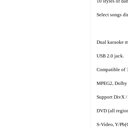
10 styles of da
Select songs di
Dual karaoke m
USB 2.0 jack.
Compatible of 
MPEG2, Dolby A
Support DivX 
DVD (all regio
S-Video, Y/Pb(C