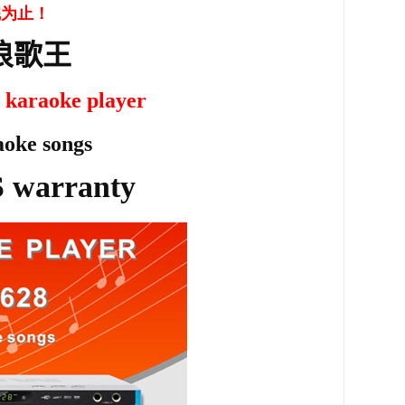
完为止！
浪歌王
 karaoke player
aoke songs
S warranty