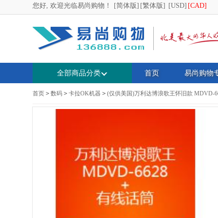
您好, 欢迎光临易尚购物！
[简体版]
[繁体版]
[USD]
[CAD]
全部商品分类
首页
易尚购物
首页
>
数码
>
卡拉OK机器
>
(仅供美国)万利达博浪歌王怀旧款 MDVD-662