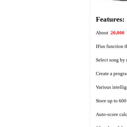
Features:
About
20,000
IFun function t
Select song by 
Create a progra
Various intelli
Store up to 600 
Auto-score calc