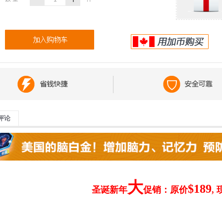
评论
大
$189
圣诞新年
促销：原价
,