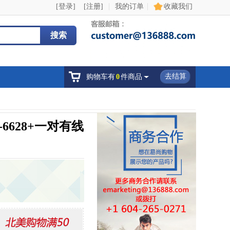
|
|
[登录]
[注册]
我的订单
收藏我们
搜索
去结算
购物车有
0
件商品
6628+一对有线