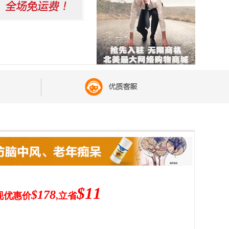
$11
$178
 现优惠价
,立省