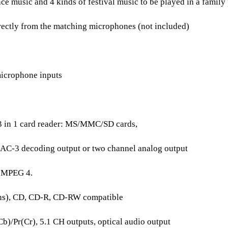
nce music and 4 kinds of festival music to be played in a family
rectly from the matching microphones (not included)
icrophone inputs
3 in 1 card reader: MS/MMC/SD cards,
C-3 decoding output or two channel analog output
/ MPEG 4.
ns), CD, CD-R, CD-RW compatible
b)/Pr(Cr), 5.1 CH outputs, optical audio output