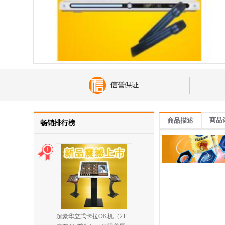
商品
商品描述
畅销排行榜
超豪华立式卡拉OK机（2T