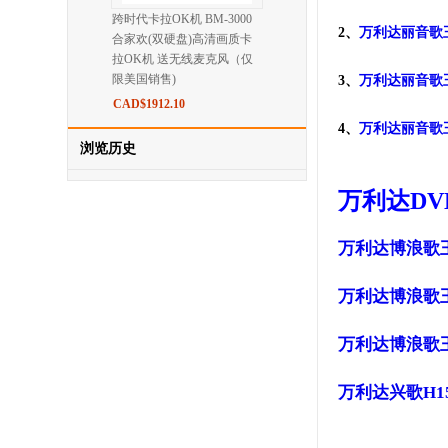
跨时代卡拉OK机 BM-3000
2、
万利达丽音歌王
合家欢(双硬盘)高清画质卡
拉OK机 送无线麦克风（仅
限美国销售)
3、
万利达丽音歌王
CAD$1912.10
4、
万利达丽音歌王
浏览历史
万利达DVD
万利达博浪歌王
万利达博浪歌王
万利达博浪歌王
万利达兴歌H1