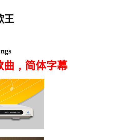
歌王
ongs
歌曲
，
简
体字幕