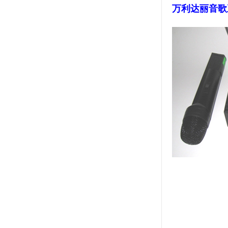
万利达丽音歌王