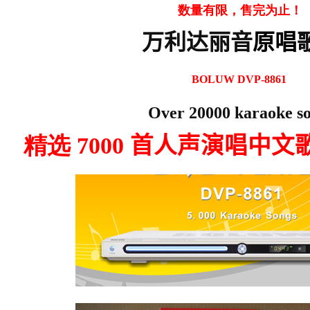
数量有限，售完为止！
万利达
丽音
原唱
BOLUW DVP-8861
Over 20000 karaoke s
精选 7000
首
人声演唱中文