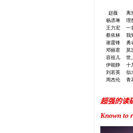
赵薇
离
杨丞琳
理
王力宏
一
蔡依林
我
谢霆锋
勇
邓丽君
莫
容祖儿
世
伊能静
十
刘若英
似
周杰伦
青
超强的读碟
Known to r