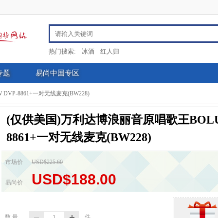
热门搜索:
冰酒
红人归
专题
易尚中国专区
P-8861+一对无线麦克(BW228)
(仅供美国)万利达博浪丽音原唱歌王BOLUW
8861+一对无线麦克(BW228)
市场价
USD$225.60
USD$188.00
易尚价
数 量
件