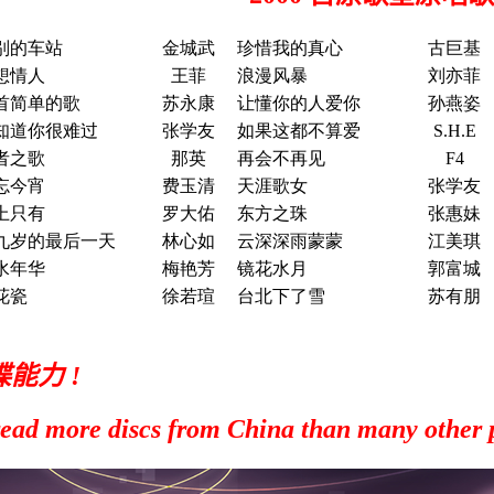
别的车站
金城武
珍惜我的真心
古巨基
想情人
王菲
浪漫风暴
刘亦菲
首简单的歌
苏永康
让懂你的人爱你
孙燕姿
知道你很难过
张学友
如果这都不算爱
S.H.E
者之歌
那英
再会不再见
F4
忘今宵
费玉清
天涯歌女
张学友
上只有
罗大佑
东方之珠
张惠妹
九岁的最后一天
林心如
云深深雨蒙蒙
江美琪
水年华
梅艳芳
镜花水月
郭富城
花瓷
徐若瑄
台北下了雪
苏有朋
能力 !
ead more discs from China than many other 