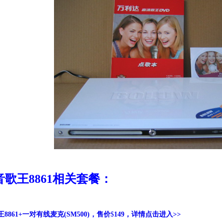
歌王8861相关套餐：
8861+一对有线麦克(SM500)，售价
$
149，详情点击进入>>