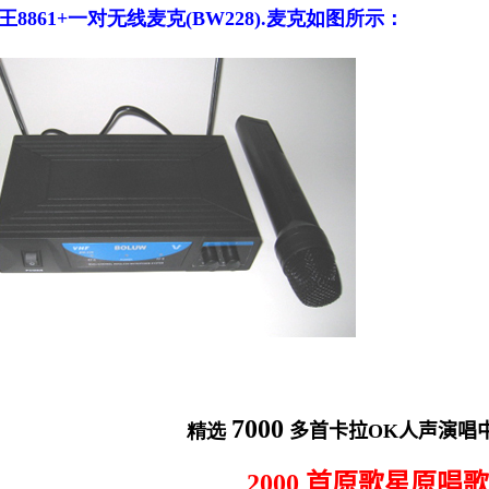
8861+一对无线麦克(BW228).麦克如图所示：
7000
精选
多首卡拉
OK
人声演唱
2000
首原歌星原唱歌