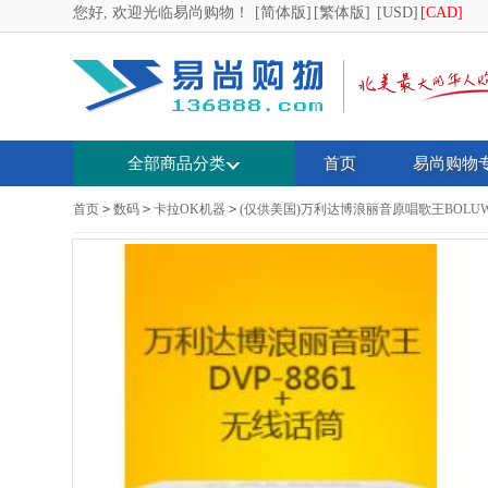
您好, 欢迎光临易尚购物！
[简体版]
[繁体版]
[USD]
[CAD]
全部商品分类
首页
易尚购物
首页
>
数码
>
卡拉OK机器
>
(仅供美国)万利达博浪丽音原唱歌王BOLUW DV