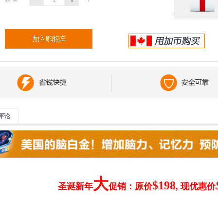
评论
大
$198
圣诞新年
促销：原价
, 现优惠价