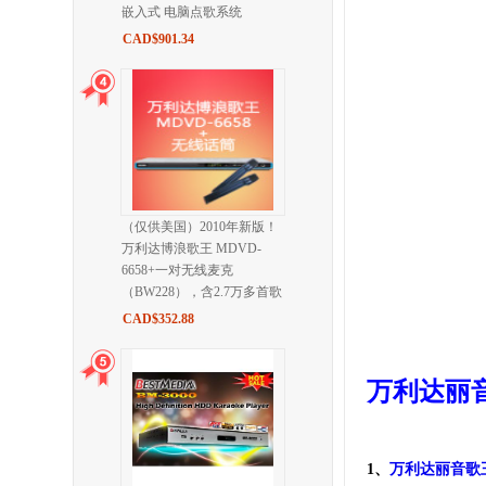
嵌入式 电脑点歌系统
CAD$901.34
（仅供美国）2010年新版！
万利达博浪歌王 MDVD-
6658+一对无线麦克
（BW228），含2.7万多首歌
CAD$352.88
万利达丽音
1、
万利达丽音歌王