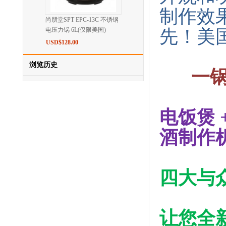
制作效
尚朋堂SPT EPC-13C 不锈钢
电压力锅 6L(仅限美国)
先！美
USD$128.00
浏览历史
一锅顶
电饭煲 +
酒制作机
四大与
让您全