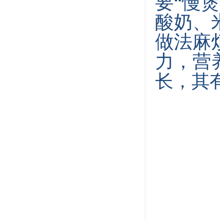
要“慢
酸奶、
做法麻
力，营
长，其