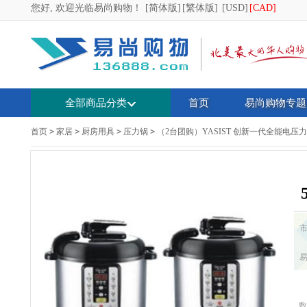
您好, 欢迎光临易尚购物！
[简体版]
[繁体版]
[USD]
[CAD]
全部商品分类
首页
易尚购物专题
首页
>
家居
>
厨房用具
>
压力锅
>
（2台团购）YASIST 创新一代全能电压
数