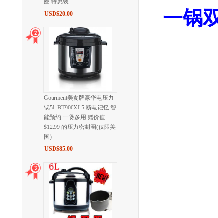
圈 特惠装
一锅双
USD$20.00
Gourment美食牌豪华电压力
锅5L BT900XL5 断电记忆 智
能预约 一煲多用 赠价值
$12.99 的压力密封圈(仅限美
国)
USD$85.00